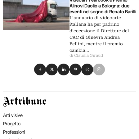
Alinovi Daolio a Bologna: due
eventi nel segno di Renato Barilli
L’annuario di videoarte
italiana ha per padrino
d’eccezione il Direttore del
CAC di Ginevra Andrea
Bellini, mentre il premio
cambia…
di Claudia Giraud
Condividi su Facebook
Condividi su X
Condividi su LinkedIn
Condividi su Pinterest
Condividi su WhatsApp
Condividi su Email
Artribune
Arti visive
Progetto
Professioni