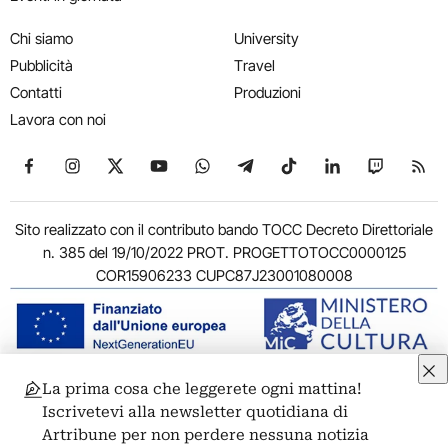
Chi siamo
University
Pubblicità
Travel
Contatti
Produzioni
Lavora con noi
Seguici su Facebook
Seguici su Instagram
Seguici su X
Seguici su YouTube
Seguici su WhatsApp
Seguici su Telegram
Seguici su TikTok
Seguici su Link
Seguici su
Segui
Sito realizzato con il contributo bando TOCC Decreto Direttoriale
n. 385 del 19/10/2022 PROT. PROGETTOTOCC0000125
COR15906233 CUPC87J23001080008
La prima cosa che leggerete ogni mattina!
© 2011-2026 ARTRIBUNE srl – Corso Vittorio Emanuele II, 287 –
Iscrivetevi alla newsletter quotidiana di
00186 Roma - P.I. 11381581005
Artribune per non perdere nessuna notizia
Privacy: Responsabile della protezione dei dati personali