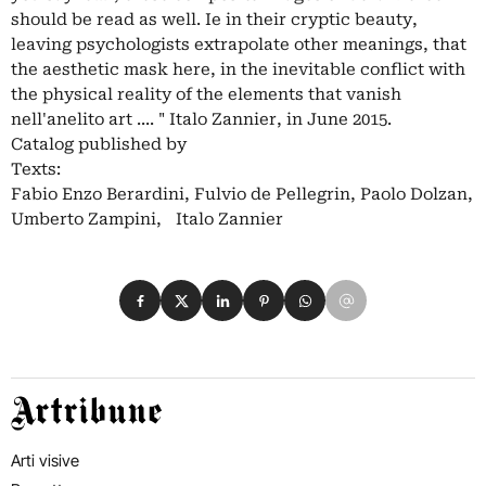
should be read as well. Ie in their cryptic beauty,
leaving psychologists extrapolate other meanings, that
the aesthetic mask here, in the inevitable conflict with
the physical reality of the elements that vanish
nell'anelito art .... " Italo Zannier, in June 2015.
Catalog published by
Texts:
Fabio Enzo Berardini, Fulvio de Pellegrin, Paolo Dolzan,
Umberto Zampini, Italo Zannier
Condividi su Facebook
Condividi su X
Condividi su LinkedIn
Condividi su Pinterest
Condividi su WhatsApp
Condividi su Email
Artribune
Arti visive