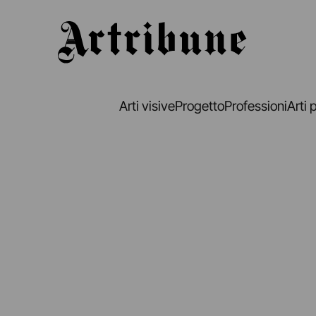
Artribune
Arti visive
Progetto
Professioni
Arti 