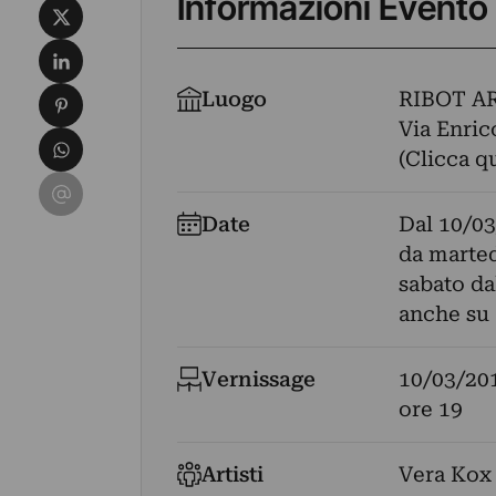
Informazioni Evento
Condividi su X
Condividi su LinkedIn
Condividi su Pinterest
Luogo
RIBOT A
Via Enric
Condividi su WhatsApp
(Clicca q
Condividi su Email
Date
Dal
10/03
da marted
sabato dal
anche su
Vernissage
10/03/20
ore 19
Artisti
Vera Kox