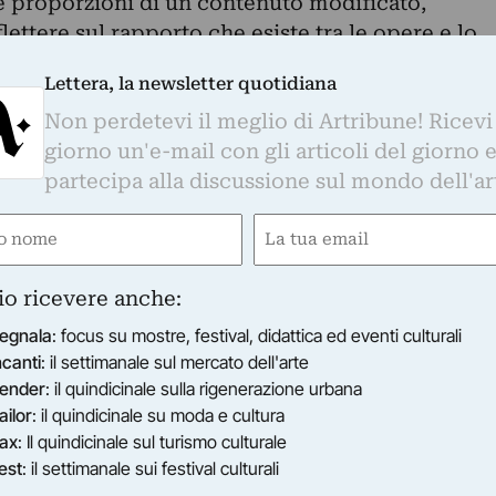
le proporzioni di un contenuto modificato,
lettere sul rapporto che esiste tra le opere e lo
attenzione si concentra così sul mutuo
Lettera, la newsletter quotidiana
tra gli elementi osservati e che si manifesta da
Non perdetevi il meglio di Artribune! Ricevi
 galleria e, dall’altro, in quegli spazi
giorno un'e-mail con gli articoli del giorno 
ti in cui le opere d’arte transitano tra
partecipa alla discussione sul mondo dell'ar
o ed esterno è il materiale che circonda l’opera e
e
Email
one specifica ad assumere importanza e ad esser
ired)
(Required)
ori si invertono e mettono in scena una condizione
io ricevere anche:
stabile e incompiuta, che è tipica del lavoro
egnala
: focus su mostre, festival, didattica ed eventi culturali
lleria, le sculture alludono all’ idea di una
ncanti
: il settimanale sul mercato dell'arte
ender
: il quindicinale sulla rigenerazione urbana
dio di mezzo, nel passaggio fra uno stato fisico e
ailor
: il quindicinale su moda e cultura
ro al soffice, l'immediato al monumentale e
ax
: Il quindicinale sul turismo culturale
ente industrializzati a elementi di vita quotidian
est
: il settimanale sui festival culturali
.