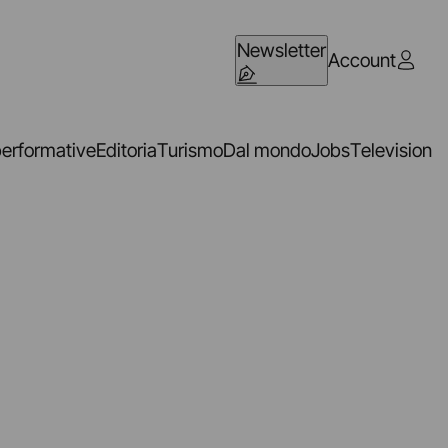
Newsletter
Account
performative
Editoria
Turismo
Dal mondo
Jobs
Television