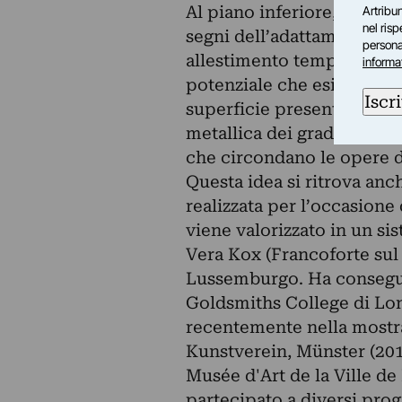
Al piano inferiore, Persev
Artribun
nel ris
segni dell’adattamento e d
personal
allestimento temporaneo. 
informa
potenziale che esiste all’i
Iscri
superficie presenta i segn
metallica dei gradini della 
che circondano le opere du
Questa idea si ritrova anc
realizzata per l’occasione
viene valorizzato in un sis
Vera Kox (Francoforte sul 
Lussemburgo. Ha conseguit
Goldsmiths College di Lon
recentemente nella mostr
Kunstverein, Münster (201
Musée d'Art de la Ville 
partecipato a diversi pro