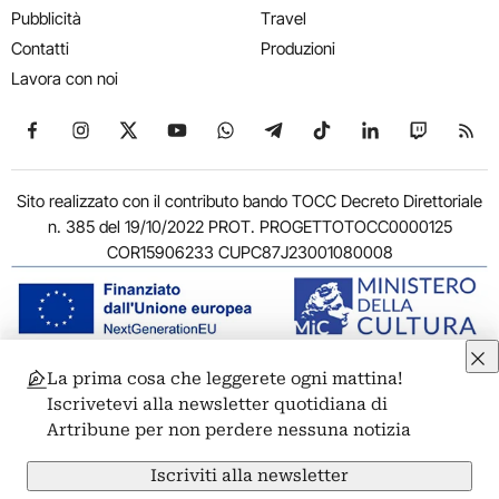
Pubblicità
Travel
Contatti
Produzioni
Lavora con noi
Seguici su Facebook
Seguici su Instagram
Seguici su X
Seguici su YouTube
Seguici su WhatsApp
Seguici su Telegram
Seguici su TikTok
Seguici su Link
Seguici su
Segui
Sito realizzato con il contributo bando TOCC Decreto Direttoriale
n. 385 del 19/10/2022 PROT. PROGETTOTOCC0000125
COR15906233 CUPC87J23001080008
La prima cosa che leggerete ogni mattina!
© 2011-2026 ARTRIBUNE srl – Corso Vittorio Emanuele II, 287 –
Iscrivetevi alla newsletter quotidiana di
00186 Roma - P.I. 11381581005
Artribune per non perdere nessuna notizia
Privacy: Responsabile della protezione dei dati personali
ARTRIBUNE srl – Corso Vittorio Emanuele II, 287 – 00186 Roma
Iscriviti alla newsletter
Termini e condizioni
Privacy Policy
Cookie Policy
Credits