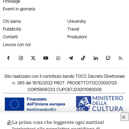
Finissage
Eventi in giornata
Chi siamo
University
Pubblicità
Travel
Contatti
Produzioni
Lavora con noi
Seguici su Facebook
Seguici su Instagram
Seguici su X
Seguici su YouTube
Seguici su WhatsApp
Seguici su Telegram
Seguici su TikTok
Seguici su Link
Seguici su
Segui
Sito realizzato con il contributo bando TOCC Decreto Direttoriale
n. 385 del 19/10/2022 PROT. PROGETTOTOCC0000125
COR15906233 CUPC87J23001080008
La prima cosa che leggerete ogni mattina!
© 2011-2026 ARTRIBUNE srl – Corso Vittorio Emanuele II, 287 –