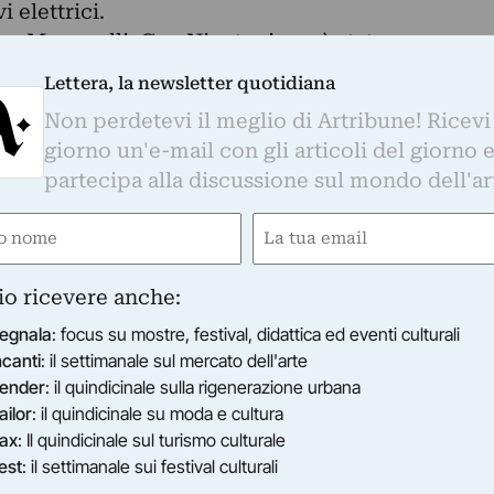
 elettrici.
ne Mazzarelli, Ceo Ninetynine - è stato messo a
ssa depositi e prestiti con l’obiettivo di
Lettera, la newsletter quotidiana
rimonio immobiliare, in attesa di dare vita ad una
Non perdetevi il meglio di Artribune! Ricevi
zione. Così il palazzo di inizio Novecento, che un
giorno un'e-mail con gli articoli del giorno 
degli esami di Stato, riapre i battenti e - per la
partecipa alla discussione sul mondo dell'ar
e dal pubblico, ospitando al suo interno una
nale. Un’esposizione che punta a un connubio
e
Email
re, da sempre apprezzato da turisti e non per i
ired)
(Required)
livello enogastronomico sia culturale.”
io ricevere anche:
DE EXHIBITIONS - società specializzata nella
egnala
: focus su mostre, festival, didattica ed eventi culturali
produzione e installazione di grandi eventi
ncanti
: il settimanale sul mercato dell'arte
va finalmente nella Capitale dopo aver incantato
ender
: il quindicinale sulla rigenerazione urbana
sia.
ailor
: il quindicinale su moda e cultura
ive - The Experience lo spettatore viaggia con
ax
: Il quindicinale sul turismo culturale
Bassi, la Parigi degli Impressionisti, Arles, Saint
est
: il settimanale sui festival culturali
e, attraverso 800 opere che il Maestro ha