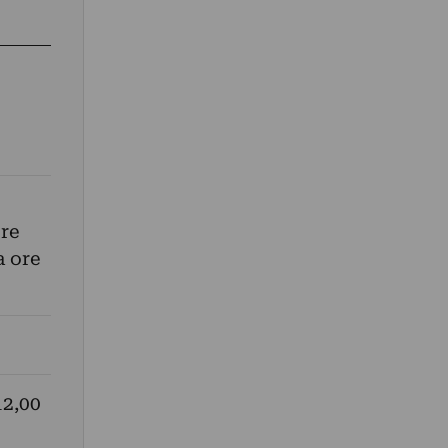
ore
a ore
12,00