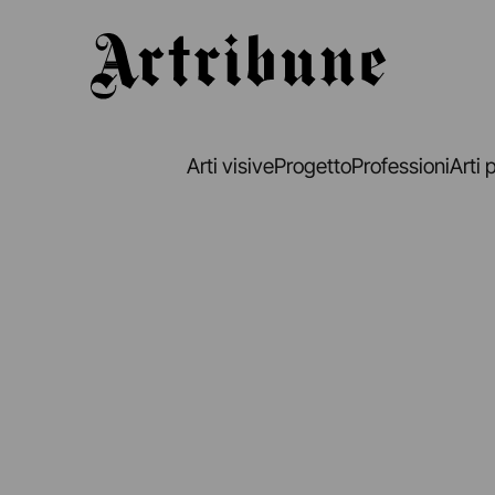
Artribune
Arti visive
Progetto
Professioni
Arti 