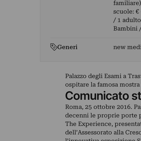
familiare
scuole: €
/ 1 adulto
Bambini /
Generi
new med
Palazzo degli Esami a Tra
ospitare la famosa mostra
Comunicato s
Roma, 25 ottobre 2016. Pa
decenni le proprie porte 
The Experience, presentat
dell’Assessorato alla Cre
l’innovativa esposizione 