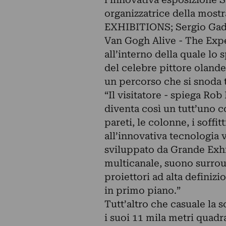
organizzatrice della most
EXHIBITIONS; Sergio Gaddi
Van Gogh Alive - The Expe
all’interno della quale lo
del celebre pittore oland
un percorso che si snoda t
“Il visitatore - spiega R
diventa così un tutt’uno 
pareti, le colonne, i soffi
all’innovativa tecnologia 
sviluppato da Grande Exh
multicanale, suono surrou
proiettori ad alta definizi
in primo piano.”
Tutt’altro che casuale la s
i suoi 11 mila metri quadr