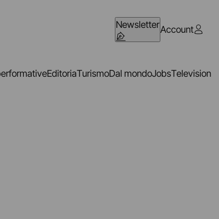
Newsletter
Account
performative
Editoria
Turismo
Dal mondo
Jobs
Television