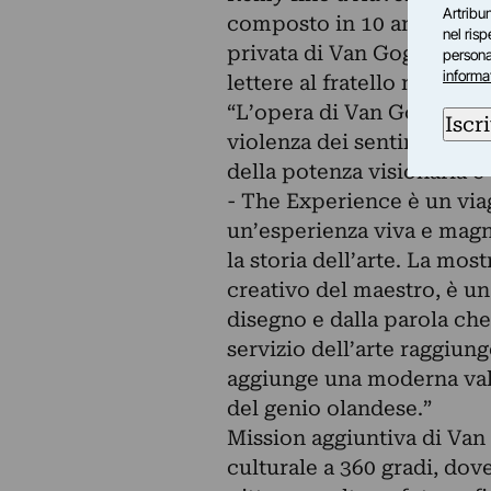
Artribun
composto in 10 anni, tra i
nel ris
privata di Van Gogh, con n
personal
informa
lettere al fratello minore 
“L’opera di Van Gogh - sot
Iscri
violenza dei sentimenti e d
della potenza visionaria e
- The Experience è un viagg
un’esperienza viva e magn
la storia dell’arte. La mo
creativo del maestro, è un
disegno e dalla parola che
servizio dell’arte raggiun
aggiunge una moderna vale
del genio olandese.”
Mission aggiuntiva di Van
culturale a 360 gradi, dove