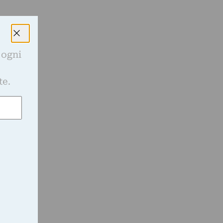
 ogni
e
te.