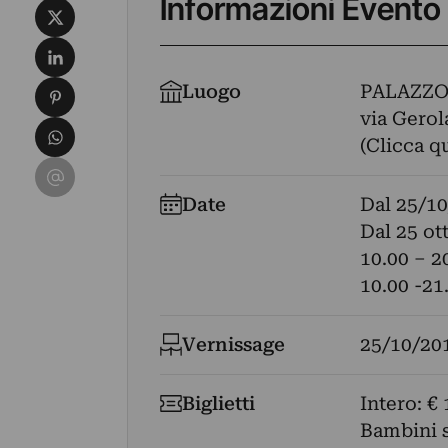
Informazioni Evento
Condividi su X
Condividi su LinkedIn
Condividi su Pinterest
Luogo
PALAZZO
via Gerol
Condividi su WhatsApp
(Clicca q
Condividi su Email
Date
Dal
25/10
Dal 25 ot
10.00 – 2
10.00 -21
Vernissage
25/10/20
Biglietti
Intero: € 
Bambini s