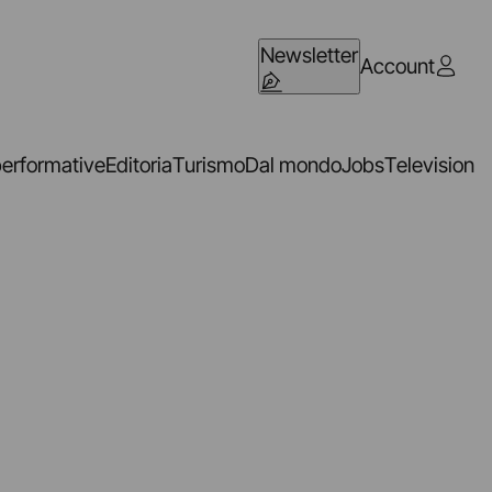
Newsletter
Account
performative
Editoria
Turismo
Dal mondo
Jobs
Television