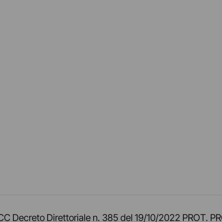
am
ok
inkedIn
su Twitch
ci su Rss
o TOCC Decreto Direttoriale n. 385 del 19/10/2022 