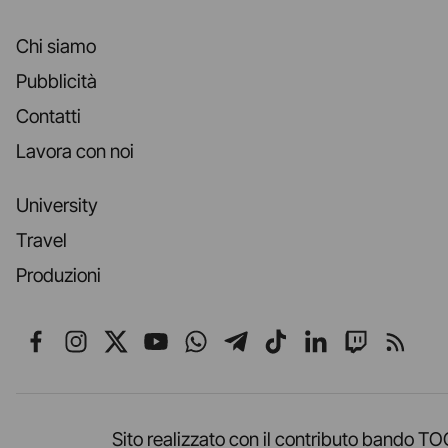
Chi siamo
Pubblicità
Contatti
Lavora con noi
University
Travel
Produzioni
Seguici su Facebook
Seguici su Instagram
Seguici su X
Seguici su YouTube
Seguici su WhatsApp
Seguici su Telegr
Seguici su TikT
Seguici su L
Seguici 
Segui
Sito realizzato con il contributo band