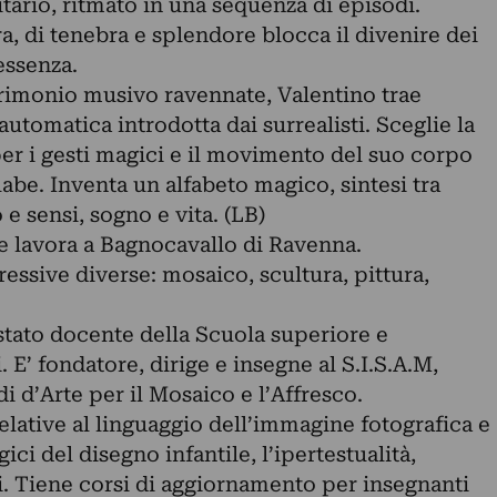
ario, ritmato in una sequenza di episodi.
ra, di tenebra e splendore blocca il divenire dei
essenza.
rimonio musivo ravennate, Valentino trae
 automatica introdotta dai surrealisti. Sceglie la
per i gesti magici e il movimento del suo corpo
labe. Inventa un alfabeto magico, sintesi tra
o e sensi, sogno e vita. (LB)
e lavora a Bagnocavallo di Ravenna.
ssive diverse: mosaico, scultura, pittura,
stato docente della Scuola superiore e
. E’ fondatore, dirige e insegne al S.I.S.A.M,
i d’Arte per il Mosaico e l’Affresco.
elative al linguaggio dell’immagine fotografica e
gici del disegno infantile, l’ipertestualità,
i. Tiene corsi di aggiornamento per insegnanti