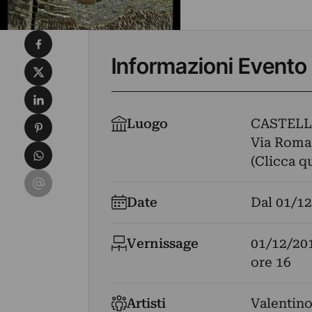
Condividi su Facebook
Informazioni Evento
Condividi su X
Condividi su LinkedIn
Condividi su Pinterest
Luogo
CASTEL
Via Roma 
Condividi su WhatsApp
(Clicca q
Condividi su Email
Date
Dal
01/12
Vernissage
01/12/20
ore 16
Artisti
Valentin