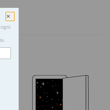
 ogni
e
te.