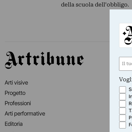
della scuola dell’obbligo.
Artribune
Nom
(Obbli
Nome
Vogl
Arti visive
S
Progetto
I
Professioni
R
T
Arti performative
P
Editoria
F