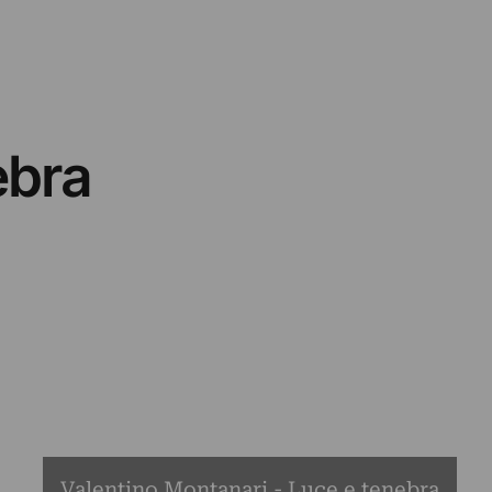
ebra
Valentino Montanari - Luce e tenebra