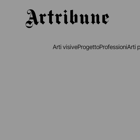
Artribune
Arti visive
Progetto
Professioni
Arti 