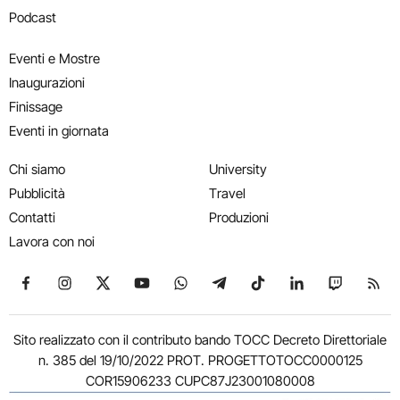
Podcast
Eventi e Mostre
Inaugurazioni
Finissage
Eventi in giornata
Chi siamo
University
Pubblicità
Travel
Contatti
Produzioni
Lavora con noi
Seguici su Facebook
Seguici su Instagram
Seguici su X
Seguici su YouTube
Seguici su WhatsApp
Seguici su Telegram
Seguici su TikTok
Seguici su Link
Seguici su
Segui
Sito realizzato con il contributo bando TOCC Decreto Direttoriale
n. 385 del 19/10/2022 PROT. PROGETTOTOCC0000125
COR15906233 CUPC87J23001080008