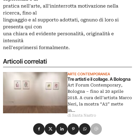
pratica nell'arte, all'ininterrotta motivazione nella
ricerca, fino al
linguaggio e al supporto adottati, ognuno di loro si
presenta qui con
una chiara ed evidente personalità, originalità e
intensità
nell'esprimersi formalmente.
Articoli correlati
ARTE CONTEMPORANEA
Tre artisti e il collage. A Bologna
Art Forum Contemporary,
Bologna ‒ fino al 20 aprile
2018. A cura dell’artista Marco
Neri, la mostra “A3” mette
in…
di Santa Nastro
Condividi su Facebook
Condividi su X
Condividi su LinkedIn
Condividi su Pinterest
Condividi su WhatsApp
Condividi su Email