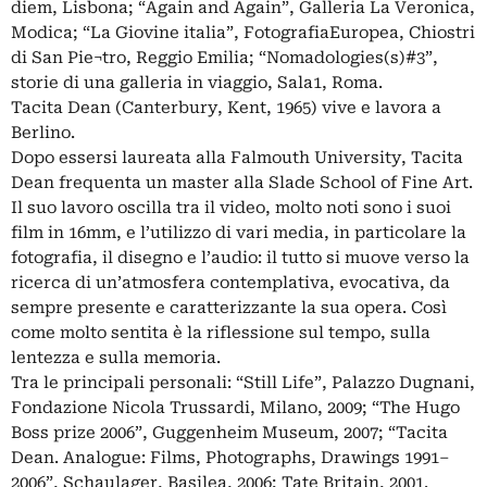
diem, Lisbona; “Again and Again”, Galleria La Veronica,
Modica; “La Giovine italia”, FotografiaEuropea, Chiostri
di San Pie¬tro, Reggio Emilia; “Nomadologies(s)#3”,
storie di una galleria in viaggio, Sala1, Roma.
Tacita Dean (Canterbury, Kent, 1965) vive e lavora a
Berlino.
Dopo essersi laureata alla Falmouth University, Tacita
Dean frequenta un master alla Slade School of Fine Art.
Il suo lavoro oscilla tra il video, molto noti sono i suoi
film in 16mm, e l’utilizzo di vari media, in particolare la
fotografia, il disegno e l’audio: il tutto si muove verso la
ricerca di un’atmosfera contemplativa, evocativa, da
sempre presente e caratterizzante la sua opera. Così
come molto sentita è la riflessione sul tempo, sulla
lentezza e sulla memoria.
Tra le principali personali: “Still Life”, Palazzo Dugnani,
Fondazione Nicola Trussardi, Milano, 2009; “The Hugo
Boss prize 2006”, Guggenheim Museum, 2007; “Tacita
Dean. Analogue: Films, Photographs, Drawings 1991–
2006”, Schaulager, Basilea, 2006; Tate Britain, 2001.