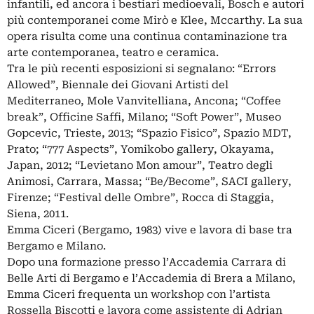
infantili, ed ancora i bestiari medioevali, Bosch e autori
più contemporanei come Mirò e Klee, Mccarthy. La sua
opera risulta come una continua contaminazione tra
arte contemporanea, teatro e ceramica.
Tra le più recenti esposizioni si segnalano: “Errors
Allowed”, Biennale dei Giovani Artisti del
Mediterraneo, Mole Vanvitelliana, Ancona; “Coffee
break”, Officine Saffi, Milano; “Soft Power”, Museo
Gopcevic, Trieste, 2013; “Spazio Fisico”, Spazio MDT,
Prato; “777 Aspects”, Yomikobo gallery, Okayama,
Japan, 2012; “Levietano Mon amour”, Teatro degli
Animosi, Carrara, Massa; “Be/Become”, SACI gallery,
Firenze; “Festival delle Ombre”, Rocca di Staggia,
Siena, 2011.
Emma Ciceri (Bergamo, 1983) vive e lavora di base tra
Bergamo e Milano.
Dopo una formazione presso l’Accademia Carrara di
Belle Arti di Bergamo e l’Accademia di Brera a Milano,
Emma Ciceri frequenta un workshop con l’artista
Rossella Biscotti e lavora come assistente di Adrian