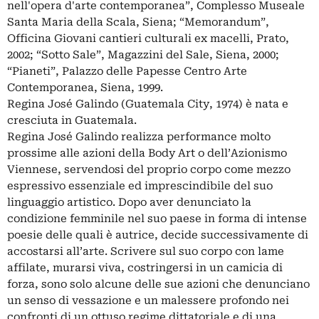
nell'opera d'arte contemporanea”, Complesso Museale
Santa Maria della Scala, Siena; “Memorandum”,
Officina Giovani cantieri culturali ex macelli, Prato,
2002; “Sotto Sale”, Magazzini del Sale, Siena, 2000;
“Pianeti”, Palazzo delle Papesse Centro Arte
Contemporanea, Siena, 1999.
Regina José Galindo (Guatemala City, 1974) è nata e
cresciuta in Guatemala.
Regina José Galindo realizza performance molto
prossime alle azioni della Body Art o dell’Azionismo
Viennese, servendosi del proprio corpo come mezzo
espressivo essenziale ed imprescindibile del suo
linguaggio artistico. Dopo aver denunciato la
condizione femminile nel suo paese in forma di intense
poesie delle quali è autrice, decide successivamente di
accostarsi all’arte. Scrivere sul suo corpo con lame
affilate, murarsi viva, costringersi in un camicia di
forza, sono solo alcune delle sue azioni che denunciano
un senso di vessazione e un malessere profondo nei
confronti di un ottuso regime dittatoriale e di una