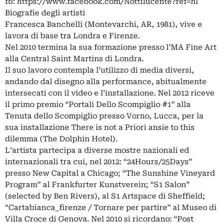
fb: https://www.facebook.com/Nottilucente?ref=hl
Biografie degli artisti
Francesca Banchelli (Montevarchi, AR, 1981), vive e
lavora di base tra Londra e Firenze.
Nel 2010 termina la sua formazione presso l’MA Fine Art
alla Central Saint Martins di Londra.
Il suo lavoro contempla l’utilizzo di media diversi,
andando dal disegno alla performance, abitualmente
intersecati con il video e l’installazione. Nel 2012 riceve
il primo premio “Portali Dello Scompiglio #1” alla
Tenuta dello Scompiglio presso Vorno, Lucca, per la
sua installazione There is not a Priori ansie to this
dilemma (The Dolphin Hotel).
L’artista partecipa a diverse mostre nazionali ed
internazionali tra cui, nel 2012: “24Hours/25Days”
presso New Capital a Chicago; “The Sunshine Vineyard
Program” al Frankfurter Kunstverein; “S1 Salon”
(selected by Ben Rivers), al S1 Artspace di Sheffield;
“Cartabianca_firenze / Tornare per partire” al Museo di
Villa Croce di Genova. Nel 2010 si ricordano: “Post