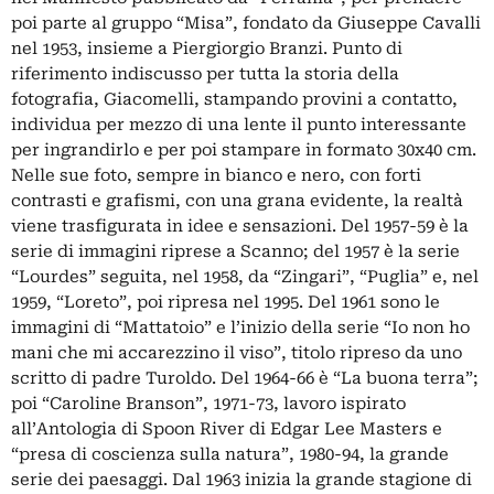
poi parte al gruppo “Misa”, fondato da Giuseppe Cavalli
nel 1953, insieme a Piergiorgio Branzi. Punto di
riferimento indiscusso per tutta la storia della
fotografia, Giacomelli, stampando provini a contatto,
individua per mezzo di una lente il punto interessante
per ingrandirlo e per poi stampare in formato 30x40 cm.
Nelle sue foto, sempre in bianco e nero, con forti
contrasti e grafismi, con una grana evidente, la realtà
viene trasfigurata in idee e sensazioni. Del 1957-59 è la
serie di immagini riprese a Scanno; del 1957 è la serie
“Lourdes” seguita, nel 1958, da “Zingari”, “Puglia” e, nel
1959, “Loreto”, poi ripresa nel 1995. Del 1961 sono le
immagini di “Mattatoio” e l’inizio della serie “Io non ho
mani che mi accarezzino il viso”, titolo ripreso da uno
scritto di padre Turoldo. Del 1964-66 è “La buona terra”;
poi “Caroline Branson”, 1971-73, lavoro ispirato
all’Antologia di Spoon River di Edgar Lee Masters e
“presa di coscienza sulla natura”, 1980-94, la grande
serie dei paesaggi. Dal 1963 inizia la grande stagione di