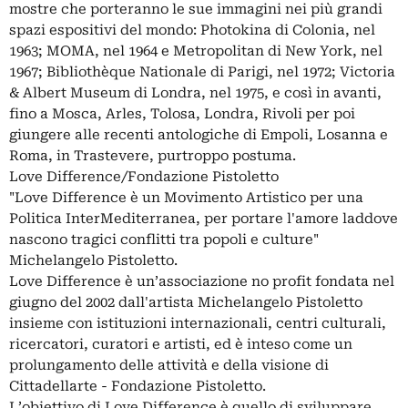
mostre che porteranno le sue immagini nei più grandi
spazi espositivi del mondo: Photokina di Colonia, nel
1963; MOMA, nel 1964 e Metropolitan di New York, nel
1967; Bibliothèque Nationale di Parigi, nel 1972; Victoria
& Albert Museum di Londra, nel 1975, e così in avanti,
fino a Mosca, Arles, Tolosa, Londra, Rivoli per poi
giungere alle recenti antologiche di Empoli, Losanna e
Roma, in Trastevere, purtroppo postuma.
Love Difference/Fondazione Pistoletto
"Love Difference è un Movimento Artistico per una
Politica InterMediterranea, per portare l'amore laddove
nascono tragici conflitti tra popoli e culture"
Michelangelo Pistoletto.
Love Difference è un’associazione no profit fondata nel
giugno del 2002 dall'artista Michelangelo Pistoletto
insieme con istituzioni internazionali, centri culturali,
ricercatori, curatori e artisti, ed è inteso come un
prolungamento delle attività e della visione di
Cittadellarte - Fondazione Pistoletto.
L’obiettivo di Love Difference è quello di sviluppare