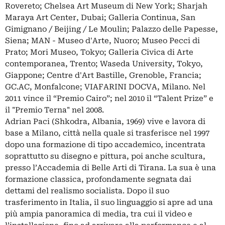
Rovereto; Chelsea Art Museum di New York; Sharjah
Maraya Art Center, Dubai; Galleria Continua, San
Gimignano / Beijing / Le Moulin; Palazzo delle Papesse,
Siena; MAN - Museo d'Arte, Nuoro; Museo Pecci di
Prato; Mori Museo, Tokyo; Galleria Civica di Arte
contemporanea, Trento; Waseda University, Tokyo,
Giappone; Centre d'Art Bastille, Grenoble, Francia;
GC.AC, Monfalcone; VIAFARINI DOCVA, Milano. Nel
2011 vince il “Premio Cairo”; nel 2010 il “Talent Prize” e
il "Premio Terna" nel 2008.
Adrian Paci (Shkodra, Albania, 1969) vive e lavora di
base a Milano, città nella quale si trasferisce nel 1997
dopo una formazione di tipo accademico, incentrata
soprattutto su disegno e pittura, poi anche scultura,
presso l’Accademia di Belle Arti di Tirana. La sua è una
formazione classica, profondamente segnata dai
dettami del realismo socialista. Dopo il suo
trasferimento in Italia, il suo linguaggio si apre ad una
più ampia panoramica di media, tra cui il video e