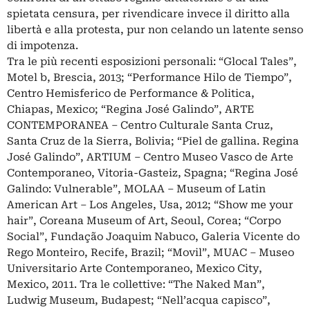
spietata censura, per rivendicare invece il diritto alla
libertà e alla protesta, pur non celando un latente senso
di impotenza.
Tra le più recenti esposizioni personali: “Glocal Tales”,
Motel b, Brescia, 2013; “Performance Hilo de Tiempo”,
Centro Hemisferico de Performance & Politica,
Chiapas, Mexico; “Regina José Galindo”, ARTE
CONTEMPORANEA – Centro Culturale Santa Cruz,
Santa Cruz de la Sierra, Bolivia; “Piel de gallina. Regina
José Galindo”, ARTIUM – Centro Museo Vasco de Arte
Contemporaneo, Vitoria-Gasteiz, Spagna; “Regina José
Galindo: Vulnerable”, MOLAA – Museum of Latin
American Art – Los Angeles, Usa, 2012; “Show me your
hair”, Coreana Museum of Art, Seoul, Corea; “Corpo
Social”, Fundação Joaquim Nabuco, Galeria Vicente do
Rego Monteiro, Recife, Brazil; “Movil”, MUAC – Museo
Universitario Arte Contemporaneo, Mexico City,
Mexico, 2011. Tra le collettive: “The Naked Man”,
Ludwig Museum, Budapest; “Nell’acqua capisco”,