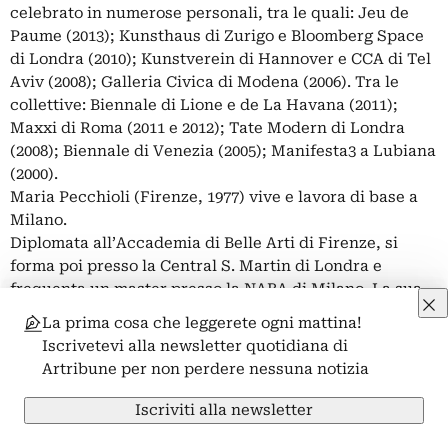
celebrato in numerose personali, tra le quali: Jeu de
Paume (2013); Kunsthaus di Zurigo e Bloomberg Space
di Londra (2010); Kunstverein di Hannover e CCA di Tel
Aviv (2008); Galleria Civica di Modena (2006). Tra le
collettive: Biennale di Lione e de La Havana (2011);
Maxxi di Roma (2011 e 2012); Tate Modern di Londra
(2008); Biennale di Venezia (2005); Manifesta3 a Lubiana
(2000).
Maria Pecchioli (Firenze, 1977) vive e lavora di base a
Milano.
Diplomata all’Accademia di Belle Arti di Firenze, si
forma poi presso la Central S. Martin di Londra e
frequenta un master presso la NABA di Milano. La sua
ricerca prevede una collaborazione con progetti di
La prima cosa che leggerete ogni mattina!
teatro sperimentale; il suo lavoro spazia dalla pittura,
Iscrivetevi alla newsletter quotidiana di
all’installazione, per dedicarsi inoltre alla musica e alla
Artribune per non perdere nessuna notizia
fotografia. Nel 2003 e 2004 è assistente di George e Betty
Woodman in Italia. Tra le mostre personali: “Something
Iscriviti alla newsletter
about”, Saci Art Gallery, Firenze; “Diakronos”, Bzf