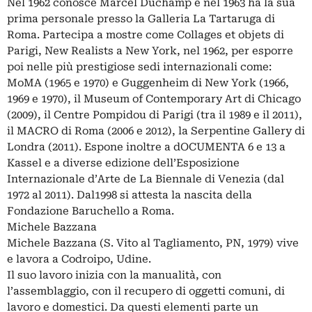
Nel 1962 conosce Marcel Duchamp e nel 1963 ha la sua
prima personale presso la Galleria La Tartaruga di
Roma. Partecipa a mostre come Collages et objets di
Parigi, New Realists a New York, nel 1962, per esporre
poi nelle più prestigiose sedi internazionali come:
MoMA (1965 e 1970) e Guggenheim di New York (1966,
1969 e 1970), il Museum of Contemporary Art di Chicago
(2009), il Centre Pompidou di Parigi (tra il 1989 e il 2011),
il MACRO di Roma (2006 e 2012), la Serpentine Gallery di
Londra (2011). Espone inoltre a dOCUMENTA 6 e 13 a
Kassel e a diverse edizione dell’Esposizione
Internazionale d’Arte de La Biennale di Venezia (dal
1972 al 2011). Dal1998 si attesta la nascita della
Fondazione Baruchello a Roma.
Michele Bazzana
Michele Bazzana (S. Vito al Tagliamento, PN, 1979) vive
e lavora a Codroipo, Udine.
Il suo lavoro inizia con la manualità, con
l’assemblaggio, con il recupero di oggetti comuni, di
lavoro e domestici. Da questi elementi parte un