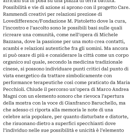
africani sta in posa su una piazza di terra battuta.
Possibilità e vie di azione si aprono con il progetto Care.
Rammendi creativi per relazioni preziose di
Lovedifference/Fondazione M. Pistoletto dove la cura,
l’incontro e l’ascolto sono le possibili basi sulle quali
ricreare una comunità, come nell’opera di Michele
Bazzana, dove la passione per una moto crea contatti,
scambi e relazioni autentiche fra gli uomini. Ma ancora
si può osare di più e considerare la città come un corpo
organico sul quale, secondo la medicina tradizionale
cinese, si possono individuare punti critici dal punto di
vista energetico da trattare simbolicamente con
performance terapeutiche così come praticato da Maria
Pecchioli. Chiude il percorso un’opera di Marco Andrea
Magni con un elemento sonoro che rievoca l’apertura
della mostra con la voce di Gianfranco Baruchello, ma
che adesso ci riporta alla memoria le note di una
celebre aria popolare, per quanto disturbate e distorte,
che risuonano dietro a superfici specchianti dove
l’individuo nelle sue possibilità e unicità è l’elemento