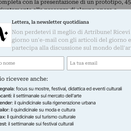
completa con la presentazione di un prototipo, 45
iuntamente alla presenza di alcune opere e
di esplorare non solo l’oggetto finito ma anche il
Lettera, la newsletter quotidiana
 sua realizzazione.
Non perdetevi il meglio di Artribune! Ricevi
giorno un'e-mail con gli articoli del giorno 
partecipa alla discussione sul mondo dell'ar
e
Email
gatorio)
(Obbligatorio)
io ricevere anche:
egnala
: focus su mostre, festival, didattica ed eventi culturali
ncanti
: il settimanale sul mercato dell'arte
ender
: il quindicinale sulla rigenerazione urbana
ailor
: il quindicinale su moda e cultura
ax
: Il quindicinale sul turismo culturale
est
: il settimanale sui festival culturali