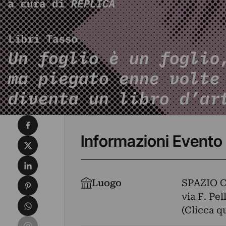
Condividi su Facebook
Informazioni Evento
Condividi su X
Condividi su LinkedIn
Condividi su Pinterest
Luogo
SPAZIO 
via F. Pel
Condividi su WhatsApp
(Clicca q
Condividi su Email