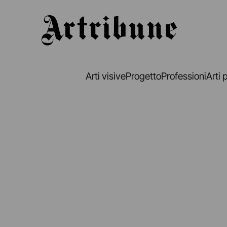
Artribune
Arti visive
Progetto
Professioni
Arti 