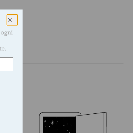
 ogni
e
te.