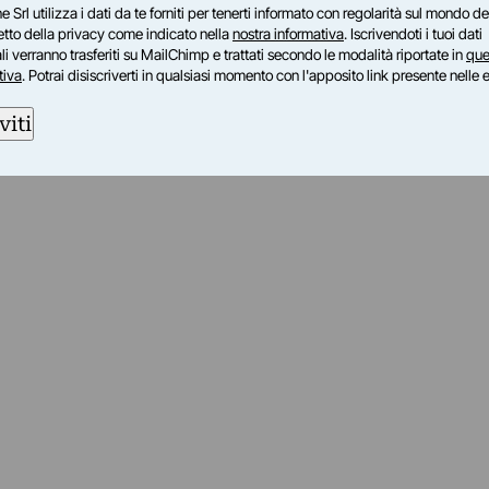
e Srl utilizza i dati da te forniti per tenerti informato con regolarità sul mondo del
petto della privacy come indicato nella
nostra informativa
. Iscrivendoti i tuoi dati
i verranno trasferiti su MailChimp e trattati secondo le modalità riportate in
que
tiva
. Potrai disiscriverti in qualsiasi momento con l'apposito link presente nelle 
viti