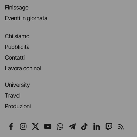
Finissage
Eventi in giornata
Chi siamo
Pubblicità
Contatti
Lavora con noi
University
Travel
Produzioni
Seguici su Facebook
Seguici su Instagram
Seguici su X
Seguici su YouTube
Seguici su WhatsApp
Seguici su Telegr
Seguici su TikT
Seguici su L
Seguici 
Segui