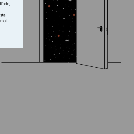
l'arte,
sta
email.