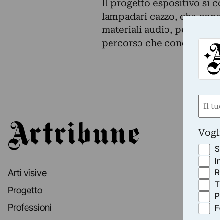
Il progetto espositivo si 
lampadari cazzo, che cong
materiali audio, permette 
percorso che conduce alla
Nom
(Obbli
Nome
Artribune
Vogl
S
I
R
Arti visive
T
Progetto
P
Professioni
F