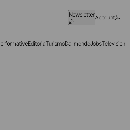
Newsletter
Account
performative
Editoria
Turismo
Dal mondo
Jobs
Television