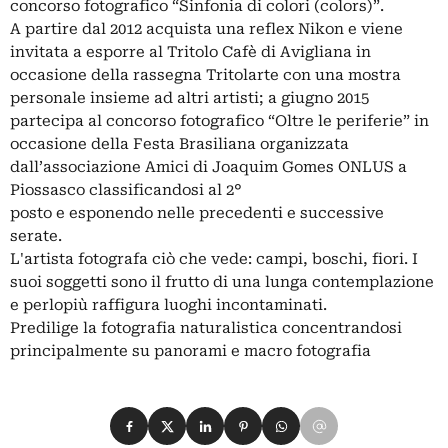
concorso fotografico “Sinfonia di colori (colors)”.
A partire dal 2012 acquista una reflex Nikon e viene
invitata a esporre al Tritolo Cafè di Avigliana in
occasione della rassegna Tritolarte con una mostra
personale insieme ad altri artisti; a giugno 2015
partecipa al concorso fotografico “Oltre le periferie” in
occasione della Festa Brasiliana organizzata
dall’associazione Amici di Joaquim Gomes ONLUS a
Piossasco classificandosi al 2°
posto e esponendo nelle precedenti e successive
serate.
L'artista fotografa ciò che vede: campi, boschi, fiori. I
suoi soggetti sono il frutto di una lunga contemplazione
e perlopiù raffigura luoghi incontaminati.
Predilige la fotografia naturalistica concentrandosi
principalmente su panorami e macro fotografia
Condividi su Facebook
Condividi su X
Condividi su LinkedIn
Condividi su Pinterest
Condividi su WhatsApp
Condividi su Email