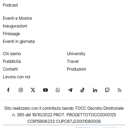
Podcast
Eventi e Mostre
Inaugurazioni
Finissage
Eventi in giornata
Chi siamo
University
Pubblicità
Travel
Contatti
Produzioni
Lavora con noi
Seguici su Facebook
Seguici su Instagram
Seguici su X
Seguici su YouTube
Seguici su WhatsApp
Seguici su Telegram
Seguici su TikTok
Seguici su Link
Seguici su
Segui
Sito realizzato con il contributo bando TOCC Decreto Direttoriale
n. 385 del 19/10/2022 PROT. PROGETTOTOCC0000125
COR15906233 CUPC87J23001080008