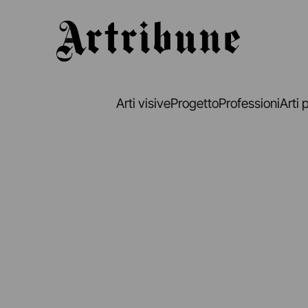
Artribune
Arti visive
Progetto
Professioni
Arti 