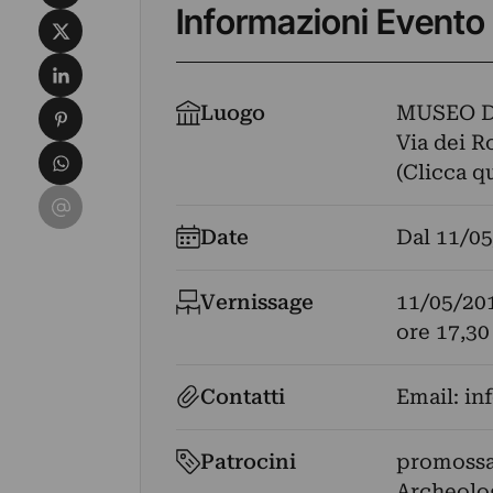
Informazioni Evento
Condividi su X
Condividi su LinkedIn
Condividi su Pinterest
Luogo
MUSEO D
Via dei Ro
Condividi su WhatsApp
(Clicca q
Condividi su Email
Date
Dal
11/05
Vernissage
11/05/20
ore 17,30
Contatti
Email:
in
Patrocini
promossa 
Archeolog