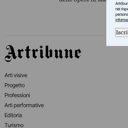
Artribun
nel ris
personal
informa
Iscri
Artribune
Arti visive
Progetto
Professioni
Arti performative
Editoria
Turismo