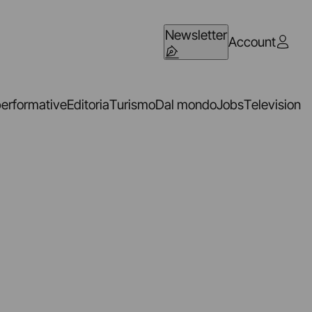
Newsletter
Account
performative
Editoria
Turismo
Dal mondo
Jobs
Television