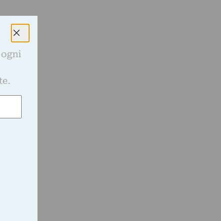
à
 ogni
e
te.