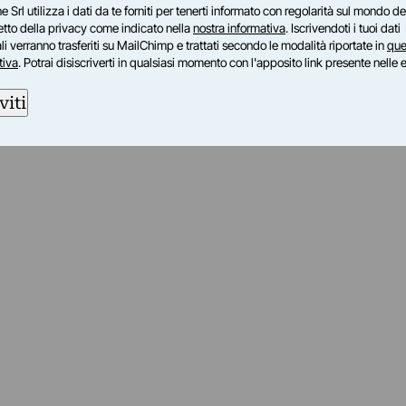
e Srl utilizza i dati da te forniti per tenerti informato con regolarità sul mondo del
petto della privacy come indicato nella
nostra informativa
. Iscrivendoti i tuoi dati
i verranno trasferiti su MailChimp e trattati secondo le modalità riportate in
que
tiva
. Potrai disiscriverti in qualsiasi momento con l'apposito link presente nelle 
viti