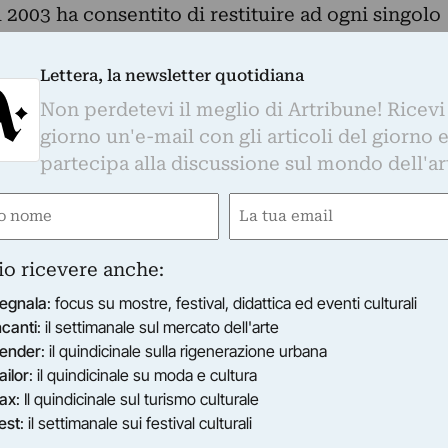
l 2003 ha consentito di restituire ad ogni singolo
tà costruttiva senza cancellare la frammentariet
ta.
Lettera, la newsletter quotidiana
“quadri” policromi, provenienti
Non perdetevi il meglio di Artribune! Ricevi
le della necropoli di Porto all’Isola Sacra,
giorno un'e-mail con gli articoli del giorno 
ei temi proposti che riconducono al mondo
partecipa alla discussione sul mondo dell'ar
tazione di nature morte o di repertori animali, la
 decorativo non differenziato tra città dei vivi e
e
Email
del I agli inizi del III secolo d.C.
gatorio)
(Obbligatorio)
opone un confronto forte e dirompente: da una
io ricevere anche:
ernate e bidimensionali del Maestro arpinate;
egnala
: focus su mostre, festival, didattica ed eventi culturali
imensioni dell’arte antica. Un percorso che segna
ncanti
: il settimanale sul mercato dell'arte
el tratto, delle forme e delle proporzioni: dalla
ender
: il quindicinale sulla rigenerazione urbana
egazione della stessa.
ailor
: il quindicinale su moda e cultura
a accoglie le sculture del Maestro nell’area
ax
: Il quindicinale sul turismo culturale
o in modo graduale e progressivo la modernità
est
: il settimanale sui festival culturali
e la lunga vita della città antica.