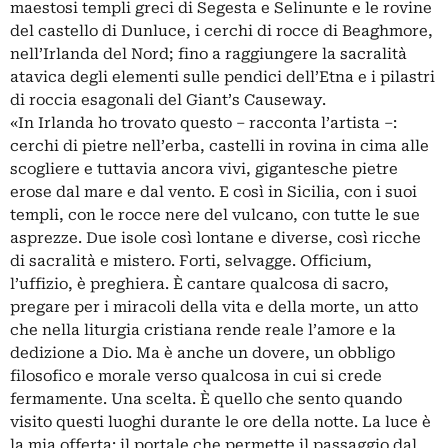
maestosi templi greci di Segesta e Selinunte e le rovine
del castello di Dunluce, i cerchi di rocce di Beaghmore,
nell’Irlanda del Nord; fino a raggiungere la sacralità
atavica degli elementi sulle pendici dell’Etna e i pilastri
di roccia esagonali del Giant’s Causeway.
«In Irlanda ho trovato questo – racconta l’artista –:
cerchi di pietre nell’erba, castelli in rovina in cima alle
scogliere e tuttavia ancora vivi, gigantesche pietre
erose dal mare e dal vento. E così in Sicilia, con i suoi
templi, con le rocce nere del vulcano, con tutte le sue
asprezze. Due isole così lontane e diverse, così ricche
di sacralità e mistero. Forti, selvagge. Officium,
l’uffizio, è preghiera. È cantare qualcosa di sacro,
pregare per i miracoli della vita e della morte, un atto
che nella liturgia cristiana rende reale l’amore e la
dedizione a Dio. Ma è anche un dovere, un obbligo
filosofico e morale verso qualcosa in cui si crede
fermamente. Una scelta. È quello che sento quando
visito questi luoghi durante le ore della notte. La luce è
la mia offerta: il portale che permette il passaggio dal