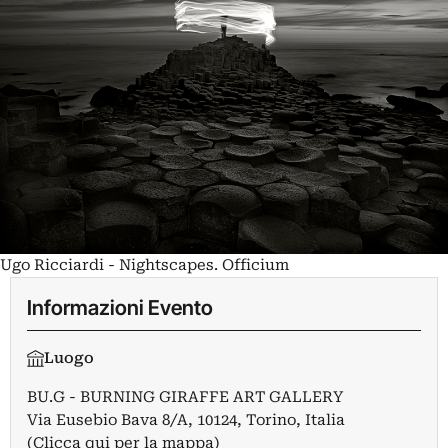
Ugo Ricciardi - Nightscapes. Officium
Informazioni Evento
Luogo
BU.G - BURNING GIRAFFE ART GALLERY
Via Eusebio Bava 8/A, 10124, Torino, Italia
(Clicca qui per la mappa)