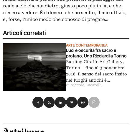
reale a ciò che sta dietro, giusto poco più in là, e che
riesco a vedere. È il dovere che ho scelto, il mio uffizio,
e, forse, l’unico modo che conosco di pregare.»
Articoli correlati
ARTE CONTEMPORANEA
Luci e oscurità fra sacro e
profano. Ugo Ricciardi a Torino
Burning Giraffe Art Gallery,
Torino ‒ fino al 3 novembre
2018. Il senso del sacro insito
nei luoghi antichi è…
di Niccolò Lucarelli
Condividi su Facebook
Condividi su X
Condividi su LinkedIn
Condividi su Pinterest
Condividi su WhatsApp
Condividi su Email
Artribune