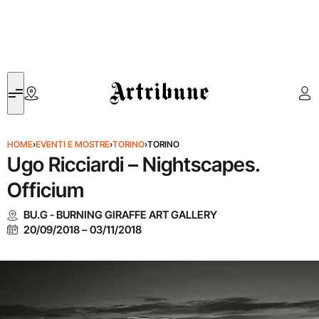
Artribune
HOME
›
EVENTI E MOSTRE
›
TORINO
›
TORINO
Ugo Ricciardi – Nightscapes.
Officium
BU.G - BURNING GIRAFFE ART GALLERY
20/09/2018
–
03/11/2018