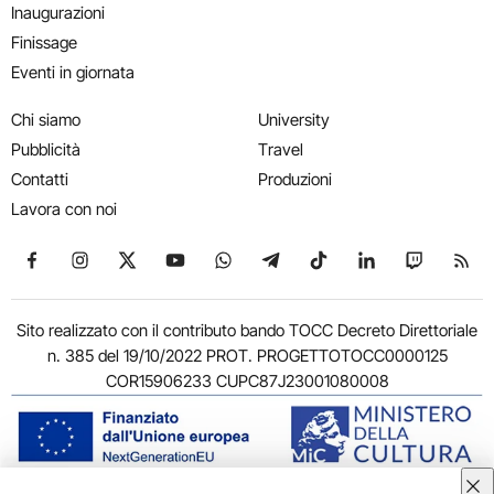
Inaugurazioni
Finissage
Eventi in giornata
Chi siamo
University
Pubblicità
Travel
Contatti
Produzioni
Lavora con noi
Seguici su Facebook
Seguici su Instagram
Seguici su X
Seguici su YouTube
Seguici su WhatsApp
Seguici su Telegram
Seguici su TikTok
Seguici su Link
Seguici su
Segui
Sito realizzato con il contributo bando TOCC Decreto Direttoriale
n. 385 del 19/10/2022 PROT. PROGETTOTOCC0000125
COR15906233 CUPC87J23001080008