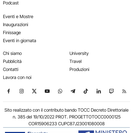
Podcast
Eventi e Mostre
Inaugurazioni
Finissage
Eventi in giornata
Chi siamo
University
Pubblicità
Travel
Contatti
Produzioni
Lavora con noi
Seguici su Facebook
Seguici su Instagram
Seguici su X
Seguici su YouTube
Seguici su WhatsApp
Seguici su Telegram
Seguici su TikTok
Seguici su Link
Seguici su
Segui
Sito realizzato con il contributo bando TOCC Decreto Direttoriale
n. 385 del 19/10/2022 PROT. PROGETTOTOCC0000125
COR15906233 CUPC87J23001080008