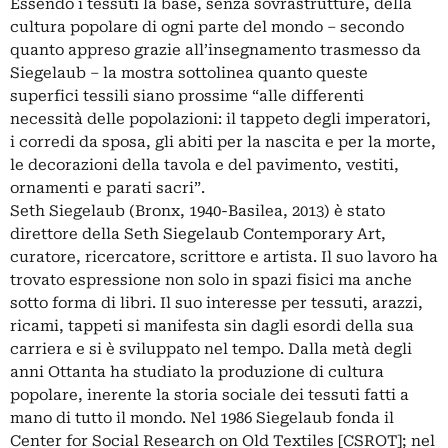
Essendo i tessuti la base, senza sovrastrutture, della
cultura popolare di ogni parte del mondo – secondo
quanto appreso grazie all’insegnamento trasmesso da
Siegelaub – la mostra sottolinea quanto queste
superfici tessili siano prossime “alle differenti
necessità delle popolazioni: il tappeto degli imperatori,
i corredi da sposa, gli abiti per la nascita e per la morte,
le decorazioni della tavola e del pavimento, vestiti,
ornamenti e parati sacri”.
Seth Siegelaub (Bronx, 1940-Basilea, 2013) è stato
direttore della Seth Siegelaub Contemporary Art,
curatore, ricercatore, scrittore e artista. Il suo lavoro ha
trovato espressione non solo in spazi fisici ma anche
sotto forma di libri. Il suo interesse per tessuti, arazzi,
ricami, tappeti si manifesta sin dagli esordi della sua
carriera e si è sviluppato nel tempo. Dalla metà degli
anni Ottanta ha studiato la produzione di cultura
popolare, inerente la storia sociale dei tessuti fatti a
mano di tutto il mondo. Nel 1986 Siegelaub fonda il
Center for Social Research on Old Textiles [CSROT]; nel