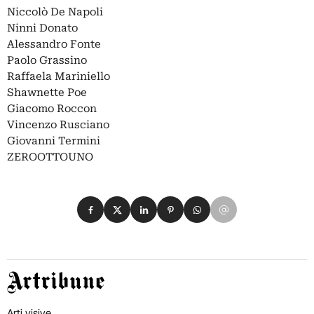
Niccolò De Napoli
Ninni Donato
Alessandro Fonte
Paolo Grassino
Raffaela Mariniello
Shawnette Poe
Giacomo Roccon
Vincenzo Rusciano
Giovanni Termini
ZEROOTTOUNO
Condividi su Facebook
Condividi su X
Condividi su LinkedIn
Condividi su Pinterest
Condividi su WhatsApp
Condividi su Email
Artribune
Arti visive