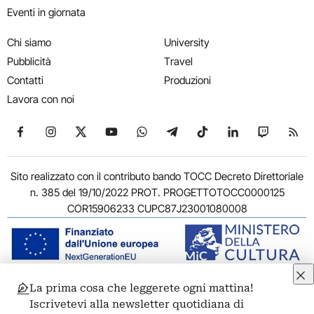
Eventi in giornata
Chi siamo
University
Pubblicità
Travel
Contatti
Produzioni
Lavora con noi
Seguici su Facebook
Seguici su Instagram
Seguici su X
Seguici su YouTube
Seguici su WhatsApp
Seguici su Telegram
Seguici su TikTok
Seguici su Link
Seguici su
Segui
Sito realizzato con il contributo bando TOCC Decreto Direttoriale
n. 385 del 19/10/2022 PROT. PROGETTOTOCC0000125
COR15906233 CUPC87J23001080008
La prima cosa che leggerete ogni mattina!
© 2011-2026 ARTRIBUNE srl – Corso Vittorio Emanuele II, 287 –
Iscrivetevi alla newsletter quotidiana di
00186 Roma - P.I. 11381581005