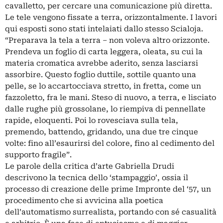
cavalletto, per cercare una comunicazione più diretta.
Le tele vengono fissate a terra, orizzontalmente. I lavori
qui esposti sono stati intelaiati dallo stesso Scialoja.
“Preparava la tela a terra – non voleva altro orizzonte.
Prendeva un foglio di carta leggera, oleata, su cui la
materia cromatica avrebbe aderito, senza lasciarsi
assorbire. Questo foglio duttile, sottile quanto una
pelle, se lo accartocciava stretto, in fretta, come un
fazzoletto, fra le mani. Steso di nuovo, a terra, e lisciato
dalle rughe più grossolane, lo riempiva di pennellate
rapide, eloquenti. Poi lo rovesciava sulla tela,
premendo, battendo, gridando, una due tre cinque
volte: fino all’esaurirsi del colore, fino al cedimento del
supporto fragile”.
Le parole della critica d’arte Gabriella Drudi
descrivono la tecnica dello ‘stampaggio’, ossia il
processo di creazione delle prime Impronte del ‘57, un
procedimento che si avvicina alla poetica
dell’automatismo surrealista, portando con sé casualità