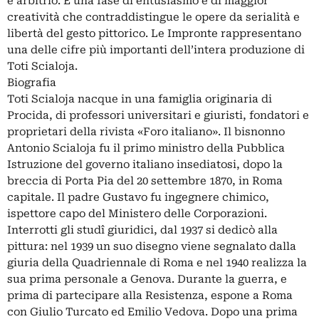
e arbitrio. È una fase di entusiasmo e di maggior
creatività che contraddistingue le opere da serialità e
libertà del gesto pittorico. Le Impronte rappresentano
una delle cifre più importanti dell’intera produzione di
Toti Scialoja.
Biografia
Toti Scialoja nacque in una famiglia originaria di
Procida, di professori universitari e giuristi, fondatori e
proprietari della rivista «Foro italiano». Il bisnonno
Antonio Scialoja fu il primo ministro della Pubblica
Istruzione del governo italiano insediatosi, dopo la
breccia di Porta Pia del 20 settembre 1870, in Roma
capitale. Il padre Gustavo fu ingegnere chimico,
ispettore capo del Ministero delle Corporazioni.
Interrotti gli studî giuridici, dal 1937 si dedicò alla
pittura: nel 1939 un suo disegno viene segnalato dalla
giuria della Quadriennale di Roma e nel 1940 realizza la
sua prima personale a Genova. Durante la guerra, e
prima di partecipare alla Resistenza, espone a Roma
con Giulio Turcato ed Emilio Vedova. Dopo una prima