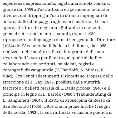
esperienza espressionista, legata alla scuola romana,
giunse dal 1955 all’astrattismo e sperimentò tecniche
diverse, dal dripping all’uso di stracci impregnati di
colore, dallo stampaggio agli inserti materici. Le sue
opere, strutturate negli anni Settanta in elementi
geometrici ritmicamente scanditi, dopo il 1982
riproposero un linguaggio di matrice gestuale. Direttore
(1982) dell’Accademia di Belle arti di Roma, dal 1988
realizzò anche sculture. Parte integrante della sua
ricerca fu il lavoro per il teatro, al quale si dedicò
collaborando con scrittori, musicisti, registi e
coreografi d’avanguardia (V. Pandolfi, A. Miloss, R.
Vlad). Tra i suoi allestimenti si ricordano: L’opera dello
straccione di J. Gay (1943, proibita dalle autorità
fasciste); i balletti Marsia di L. Dallapiccola (1948) e Il
principe di legno di B. Bartók (1950); Traumdeutung di
E. Sanguineti (1964), Il Ratto di Proserpina di Rosso di
San Secondo (1986). Oltre che in prose liriche (I segni
della corda, 1952), la sua raffinata vocazione poetica si