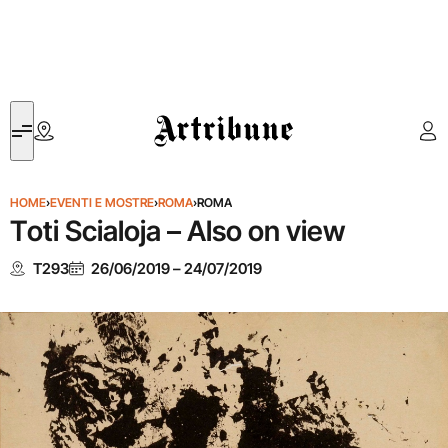
Artribune
HOME
›
EVENTI E MOSTRE
›
ROMA
›
ROMA
Toti Scialoja – Also on view
T293
26/06/2019
–
24/07/2019