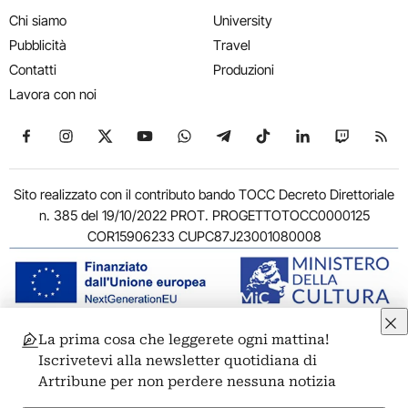
Chi siamo
University
Pubblicità
Travel
Contatti
Produzioni
Lavora con noi
Seguici su Facebook
Seguici su Instagram
Seguici su X
Seguici su YouTube
Seguici su WhatsApp
Seguici su Telegram
Seguici su TikTok
Seguici su Link
Seguici su
Segui
Sito realizzato con il contributo bando TOCC Decreto Direttoriale
n. 385 del 19/10/2022 PROT. PROGETTOTOCC0000125
COR15906233 CUPC87J23001080008
La prima cosa che leggerete ogni mattina!
© 2011-2026 ARTRIBUNE srl – Corso Vittorio Emanuele II, 287 –
Iscrivetevi alla newsletter quotidiana di
00186 Roma - P.I. 11381581005
Artribune per non perdere nessuna notizia
Privacy: Responsabile della protezione dei dati personali
ARTRIBUNE srl – Corso Vittorio Emanuele II, 287 – 00186 Roma