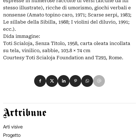
espresse in numerose raccolte di versi (alcune da lui
stesso illustrate), ricche di umorismo, giochi verbali e
nonsense (Amato topino caro, 1971; Scarse serpi, 1983;
Le sillabe della Sibilla, 1988; I violini del diluvio, 1991;
ecc.).
Dida immagine:
Toti Scialoja, Senza Titolo, 1958, carta oleata incollata
su tela, vinilico, sabbie, 103.8 × 74 cm
Courtesy Toti Scialoja Foundation and T293, Rome.
Condividi su Facebook
Condividi su X
Condividi su LinkedIn
Condividi su Pinterest
Condividi su WhatsApp
Condividi su Email
Artribune
Arti visive
Progetto