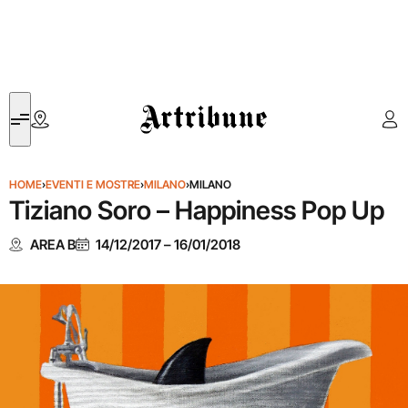
Artribune
HOME
›
EVENTI E MOSTRE
›
MILANO
›
MILANO
Tiziano Soro – Happiness Pop Up
AREA B
14/12/2017
–
16/01/2018