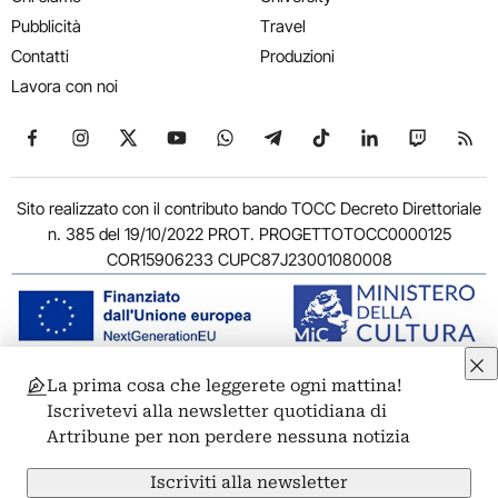
Pubblicità
Travel
Contatti
Produzioni
Lavora con noi
Seguici su Facebook
Seguici su Instagram
Seguici su X
Seguici su YouTube
Seguici su WhatsApp
Seguici su Telegram
Seguici su TikTok
Seguici su Link
Seguici su
Segui
Sito realizzato con il contributo bando TOCC Decreto Direttoriale
n. 385 del 19/10/2022 PROT. PROGETTOTOCC0000125
COR15906233 CUPC87J23001080008
La prima cosa che leggerete ogni mattina!
© 2011-2026 ARTRIBUNE srl – Corso Vittorio Emanuele II, 287 –
Iscrivetevi alla newsletter quotidiana di
00186 Roma - P.I. 11381581005
Artribune per non perdere nessuna notizia
Privacy: Responsabile della protezione dei dati personali
ARTRIBUNE srl – Corso Vittorio Emanuele II, 287 – 00186 Roma
Iscriviti alla newsletter
Termini e condizioni
Privacy Policy
Cookie Policy
Credits