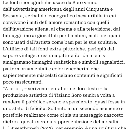
Le fonti iconografiche usate da Soro vanno
dall’advertising americana degli anni Cinquanta e
Sessanta, serbatoio iconografico inesauribile in cui
convivono i miti dell’amore romantico con quelli
dell’invasione aliena, al cinema e alla televisione, dai
tatuaggi fino ai giocattoli per bambini, molti dei quali
sono usati dall’artista come basi per le sue sculture.
L’utilizzo di tali fonti extra-pittoriche, perlopiù dal
sapore vintage, crea una pittura ibrida in cui si
amalgamano immagini realistiche e simboli segnaletici,
pattern ornamentali e colori zuccherini che
sapientemente miscelati celano contenuti e significati
poco rassicuranti.
“A priori, – scrivono i curatori nel loro testo – la
produzione artistica di Tiziano Soro sembra volta a
rendere il pubblico sereno e spensierato, quasi fosse in
uno stato di felicità. Soltanto in un secondo momento è
possibile realizzare come ci sia un messaggio nascosto
dietro a questa serena rappresentazione della realtà.
[…] Sweetbox-sb (2017), per esempio, è una scultura che