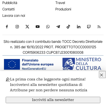
Pubblicità
Travel
Contatti
Produzioni
Lavora con noi
Seguici su Facebook
Seguici su Instagram
Seguici su X
Seguici su YouTube
Seguici su WhatsApp
Seguici su Telegram
Seguici su TikTok
Seguici su Link
Seguici su
Segui
Sito realizzato con il contributo bando TOCC Decreto Direttoriale
n. 385 del 19/10/2022 PROT. PROGETTOTOCC0000125
COR15906233 CUPC87J23001080008
La prima cosa che leggerete ogni mattina!
© 2011-2026 ARTRIBUNE srl – Corso Vittorio Emanuele II, 287 –
Iscrivetevi alla newsletter quotidiana di
00186 Roma - P.I. 11381581005
Artribune per non perdere nessuna notizia
Privacy: Responsabile della protezione dei dati personali
ARTRIBUNE srl – Corso Vittorio Emanuele II, 287 – 00186 Roma
Iscriviti alla newsletter
Termini e condizioni
Privacy Policy
Cookie Policy
Credits