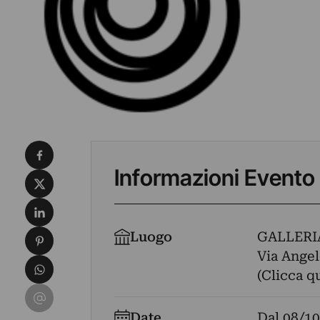
Condividi su Facebook
Informazioni Evento
Condividi su X
Condividi su LinkedIn
Condividi su Pinterest
Luogo
GALLERI
Via Angelo
Condividi su WhatsApp
(Clicca q
Condividi su Email
Date
Dal
08/10