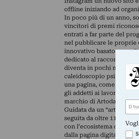
Instagram un nuovo sito es
offline iniziando ad organ
In poco più di un anno, so
vincitori di premi riconosc
entrati a far parte del pr
nel pubblicare le proprie
innovativo basato su un “tri
dedicato al racconto della
diventa in pochi mesi dal 
caleidoscopio psichedelic
una pagina, come migliaia 
gli addetti ai lavori: artist
marchio di Artoday, un’imp
Nom
Guidata da un “art hunter”
(Obbli
seguita da oltre 11.000 fol
Nome
Vogl
con l’ecosistema dell’arte,
S
dalla pagina digitale al mu