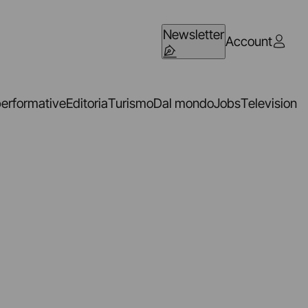
Newsletter
Account
performative
Editoria
Turismo
Dal mondo
Jobs
Television