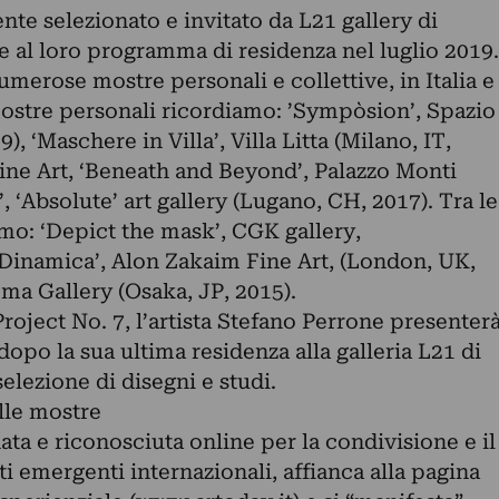
te selezionato e invitato da L21 gallery di
e al loro programma di residenza nel luglio 2019.
umerose mostre personali e collettive, in Italia e
 mostre personali ricordiamo: ’Sympòsion’, Spazio
, ‘Maschere in Villa’, Villa Litta (Milano, IT,
Fine Art, ‘Beneath and Beyond’, Palazzo Monti
’, ‘Absolute’ art gallery (Lugano, CH, 2017). Tra le
amo: ‘Depict the mask’, CGK gallery,
Dinamica’, Alon Zakaim Fine Art, (London, UK,
ema Gallery (Osaka, JP, 2015).
roject No. 7, l’artista Stefano Perrone presenter
 dopo la sua ultima residenza alla galleria L21 di
elezione di disegni e studi.
lle mostre
a e riconosciuta online per la condivisione e il
ti emergenti internazionali, affianca alla pagina