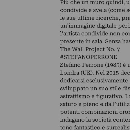
Più che un muro quindi, un
condivide e svela (come se
le sue ultime ricerche, pr
un’immagine digitale però
l’artista condivide non c
presente in sala. Senza has
The Wall Project No. 7
#STEFANOPERRONE
Stefano Perrone (1985) è un
Londra (UK). Nel 2015 decid
dedicarsi esclusivamente a
sviluppato un suo stile dis
astrattismo e figurativo. L
saturo e pieno e dall’util
potenti combinazioni cro
indagano la società conte
tono fantastico e surrealis