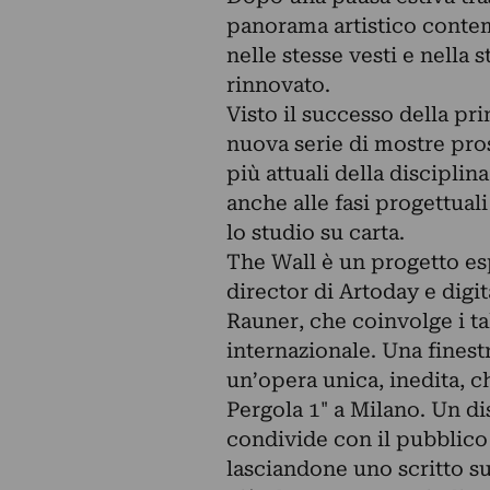
panorama artistico contem
nelle stesse vesti e nella
rinnovato.
Visto il successo della pr
nuova serie di mostre pr
più attuali della disciplin
anche alle fasi progettual
lo studio su carta.
The Wall è un progetto e
director di Artoday e dig
Rauner, che coinvolge i t
internazionale. Una finestr
un’opera unica, inedita, ch
Pergola 1" a Milano. Un di
condivide con il pubblico 
lasciandone uno scritto s