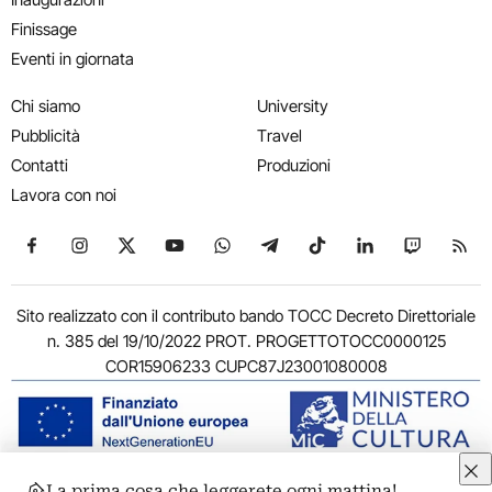
Finissage
Eventi in giornata
Chi siamo
University
Pubblicità
Travel
Contatti
Produzioni
Lavora con noi
Seguici su Facebook
Seguici su Instagram
Seguici su X
Seguici su YouTube
Seguici su WhatsApp
Seguici su Telegram
Seguici su TikTok
Seguici su Link
Seguici su
Segui
Sito realizzato con il contributo bando TOCC Decreto Direttoriale
n. 385 del 19/10/2022 PROT. PROGETTOTOCC0000125
COR15906233 CUPC87J23001080008
La prima cosa che leggerete ogni mattina!