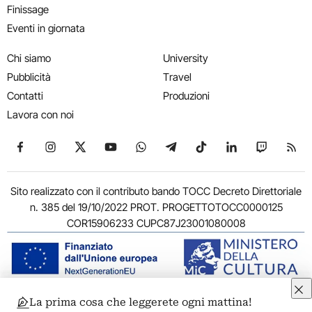
Finissage
Eventi in giornata
Chi siamo
University
Pubblicità
Travel
Contatti
Produzioni
Lavora con noi
Seguici su Facebook
Seguici su Instagram
Seguici su X
Seguici su YouTube
Seguici su WhatsApp
Seguici su Telegram
Seguici su TikTok
Seguici su Link
Seguici su
Segui
Sito realizzato con il contributo bando TOCC Decreto Direttoriale
n. 385 del 19/10/2022 PROT. PROGETTOTOCC0000125
COR15906233 CUPC87J23001080008
La prima cosa che leggerete ogni mattina!
© 2011-2026 ARTRIBUNE srl – Corso Vittorio Emanuele II, 287 –