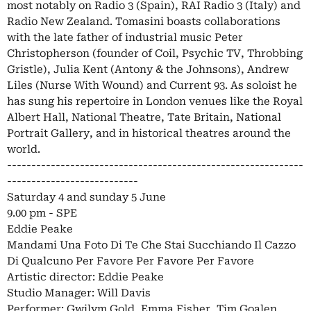
most notably on Radio 3 (Spain), RAI Radio 3 (Italy) and
Radio New Zealand. Tomasini boasts collaborations
with the late father of industrial music Peter
Christopherson (founder of Coil, Psychic TV, Throbbing
Gristle), Julia Kent (Antony & the Johnsons), Andrew
Liles (Nurse With Wound) and Current 93. As soloist he
has sung his repertoire in London venues like the Royal
Albert Hall, National Theatre, Tate Britain, National
Portrait Gallery, and in historical theatres around the
world.
-------------------------------------------------------------
---------------------------
Saturday 4 and sunday 5 June
9.00 pm - SPE
Eddie Peake
Mandami Una Foto Di Te Che Stai Succhiando Il Cazzo
Di Qualcuno Per Favore Per Favore Per Favore
Artistic director: Eddie Peake
Studio Manager: Will Davis
Performer: Gwilym Gold, Emma Fisher, Tim Goalen,