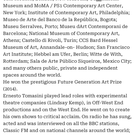
Museum and MoMA / PS1 Contemporary Art Center,
New York; Institute of Contemporary Art, Philadelphia;
Museo de Arte del Banco de la República, Bogota;
Museu Serralves, Porto; Museu dArt Contemporani de
Barcelona; National Museum of Contemporary Art,
Athens; Castello di Rivoli, Turin; CCS Bard Hessel
Museum of Art, Annandale-on- Hudson; San Francisco
Art Institute; Hebbel am Ufer, Berlin; Witte de With,
Rotterdam; Sala de Arte Público Siqueiros, Mexico City;
and many others public, private and independent
spaces around the world.
He won the prestigious Future Generation Art Prize
(2014).
Ernesto Tomasini played lead roles with experimental
theatre companies (Lindsay Kemp), in Off-West End
productions and on the West End. He went on to create
his own shows to critical acclaim. On radio he has sung,
acted and was interviewed on all the BBC stations,
Classic FM and on national channels around the world;