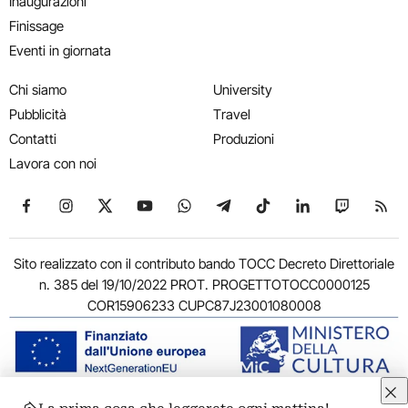
Inaugurazioni
Finissage
Eventi in giornata
Chi siamo
University
Pubblicità
Travel
Contatti
Produzioni
Lavora con noi
Seguici su Facebook
Seguici su Instagram
Seguici su X
Seguici su YouTube
Seguici su WhatsApp
Seguici su Telegram
Seguici su TikTok
Seguici su Link
Seguici su
Segui
Sito realizzato con il contributo bando TOCC Decreto Direttoriale
n. 385 del 19/10/2022 PROT. PROGETTOTOCC0000125
COR15906233 CUPC87J23001080008