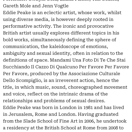
Gareth Mole and Jenn Vogtle
Eddie Peake is an eclectic artist, whose work, whilst
using diverse media, is however deeply rooted in
performative activity. The ironic and provocative
British artist usually explores different topics in his
bold works, simultaneously defining the sphere of
communication, the kaleidoscope of emotions,
ambiguity and sexual identity, often in relation to the
definitions of space. Mandami Una Foto Di Te Che Stai
Succhiando Il Cazzo Di Qualcuno Per Favore Per Favore
Per Favore, produced by the Associazione Culturale
Dello Scompiglio, is an irreverent action, hence the
title, in which music, sound, choreographed movement
and voice, reflect on the intrinsic drama of the
relationships and problems of sexual desires.
Eddie Peake was born in London in 1981 and has lived
in Jerusalem, Rome and London. Having graduated
from the Slade School of Fine Art in 2006, he undertook
a residency at the British School at Rome from 2008 to