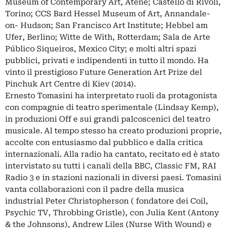
Museum of Contemporary Art, Atene; Castello di Rivoli,
Torino; CCS Bard Hessel Museum of Art, Annandale-
on- Hudson; San Francisco Art Institute; Hebbel am
Ufer, Berlino; Witte de With, Rotterdam; Sala de Arte
Público Siqueiros, Mexico City; e molti altri spazi
pubblici, privati e indipendenti in tutto il mondo. Ha
vinto il prestigioso Future Generation Art Prize del
Pinchuk Art Centre di Kiev (2014).
Ernesto Tomasini ha interpretato ruoli da protagonista
con compagnie di teatro sperimentale (Lindsay Kemp),
in produzioni Off e sui grandi palcoscenici del teatro
musicale. Al tempo stesso ha creato produzioni proprie,
accolte con entusiasmo dal pubblico e dalla critica
internazionali. Alla radio ha cantato, recitato ed è stato
intervistato su tutti i canali della BBC, Classic FM, RAI
Radio 3 e in stazioni nazionali in diversi paesi. Tomasini
vanta collaborazioni con il padre della musica
industrial Peter Christopherson ( fondatore dei Coil,
Psychic TV, Throbbing Gristle), con Julia Kent (Antony
& the Johnsons), Andrew Liles (Nurse With Wound) e