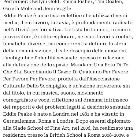
Performer: Gwilym Gold, Emma Fisher, Tim Goalen,
Gareth Mole and Jenn Vogtle
Eddie Peake è un artista eclettico che utilizza diversi
media, il cui lavoro, tuttavia, è profondamente radicato
nell'attività performativa. Lartista britannico, ironico e
provocatore, è solito esplorare, nei suoi lavori sfrontati,
tematiche diverse, ma concorrenti a definire la sfera
della comunicazione, il caleidoscopio delle emozioni,
l'ambiguità e l'identità sessuale, spesso in relazione
alla definizione dello spazio. Mandami Una Foto Di Te
Che Stai Succhiando Il Cazzo Di Qualcuno Per Favore
Per Favore Per Favore, prodotta dall'Associazione
Culturale Dello Scompiglio, è un'azione irriverente sin
dal titolo, in cui musica, suono, movimento
coreografato e voce, riflettono sul dramma intrinseco
dei rapporti e dei problemi legati al desiderio sessuale.
Eddie Peake è nato a Londra nel 1981 e ha vissuto in
Gerusalemme, Roma e Londra. Dopo essersi diplomato
alla Slade School of Fine Art, nel 2006, ha realizzato una
residenza presso la British School a Roma 2008-2009, e