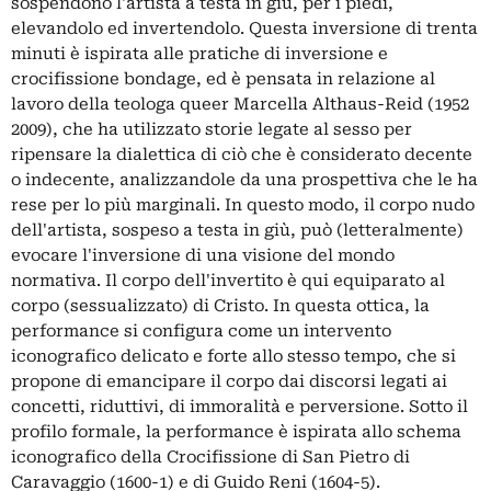
sospendono l'artista a testa in giù, per i piedi,
elevandolo ed invertendolo. Questa inversione di trenta
minuti è ispirata alle pratiche di inversione e
crocifissione bondage, ed è pensata in relazione al
lavoro della teologa queer Marcella Althaus-Reid (1952 
2009), che ha utilizzato storie legate al sesso per
ripensare la dialettica di ciò che è considerato decente
o indecente, analizzandole da una prospettiva che le ha
rese per lo più marginali. In questo modo, il corpo nudo
dell'artista, sospeso a testa in giù, può (letteralmente)
evocare l'inversione di una visione del mondo
normativa. Il corpo dell'invertito è qui equiparato al
corpo (sessualizzato) di Cristo. In questa ottica, la
performance si configura come un intervento
iconografico delicato e forte allo stesso tempo, che si
propone di emancipare il corpo dai discorsi legati ai
concetti, riduttivi, di immoralità e perversione. Sotto il
profilo formale, la performance è ispirata allo schema
iconografico della Crocifissione di San Pietro di
Caravaggio (1600-1) e di Guido Reni (1604-5).