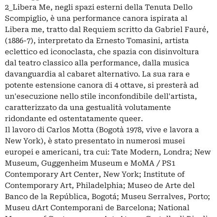
2_Libera Me, negli spazi esterni della Tenuta Dello
Scompiglio, è una performance canora ispirata al
Libera me, tratto dal Requiem scritto da Gabriel Fauré,
(1886-7), interpretato da Ernesto Tomasini, artista
eclettico ed iconoclasta, che spazia con disinvoltura
dal teatro classico alla performance, dalla musica
davanguardia al cabaret alternativo. La sua rara e
potente estensione canora di 4 ottave, si presterà ad
un'esecuzione nello stile inconfondibile dell'artista,
caratterizzato da una gestualità volutamente
ridondante ed ostentatamente queer.
Il lavoro di Carlos Motta (Bogotà 1978, vive e lavora a
New York), è stato presentato in numerosi musei
europei e americani, tra cui: Tate Modern, Londra; New
Museum, Guggenheim Museum e MoMA / PS1
Contemporary Art Center, New York; Institute of
Contemporary Art, Philadelphia; Museo de Arte del
Banco de la República, Bogotá; Museu Serralves, Porto;
Museu dArt Contemporani de Barcelona; National