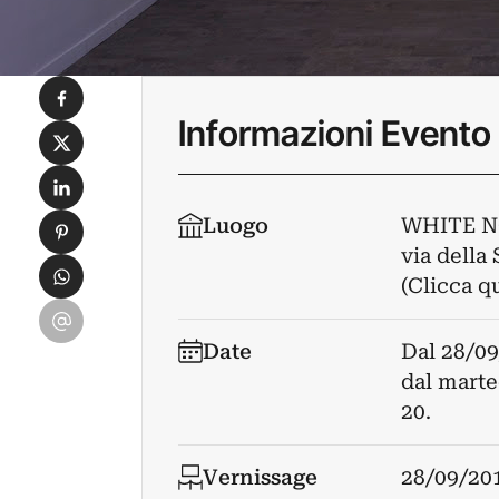
Condividi su Facebook
Informazioni Evento
Condividi su X
Condividi su LinkedIn
Condividi su Pinterest
Luogo
WHITE N
via della 
Condividi su WhatsApp
(Clicca q
Condividi su Email
Date
Dal
28/09
dal marted
20.
Vernissage
28/09/20