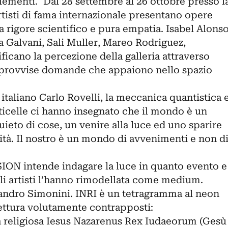
 elementi. Dal 28 settembre al 26 ottobre presso l
rtisti di fama internazionale presentano opere
a rigore scientifico e pura empatia. Isabel Alons
alvani, Sali Muller, Mareo Rodriguez,
icano la percezione della galleria attraverso
provvise domande che appaiono nello spazio
italiano Carlo Rovelli, la meccanica quantistica 
ticelle ci hanno insegnato che il mondo è un
uieto di cose, un venire alla luce ed uno sparire
ità. Il nostro è un mondo di avvenimenti e non d
N intende indagare la luce in quanto evento e
gli artisti l’hanno rimodellata come medium.
sandro Simonini. INRI è un tetragramma al neon
lettura volutamente contrapposti:
a religiosa Iesus Nazarenus Rex Iudaeorum (Gesù