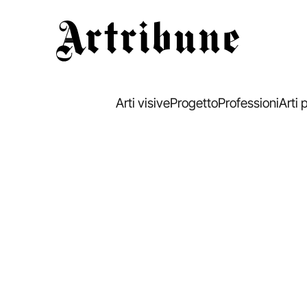
Artribune
Arti visive
Progetto
Professioni
Arti 