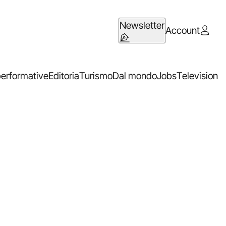
Newsletter
Account
performative
Editoria
Turismo
Dal mondo
Jobs
Television