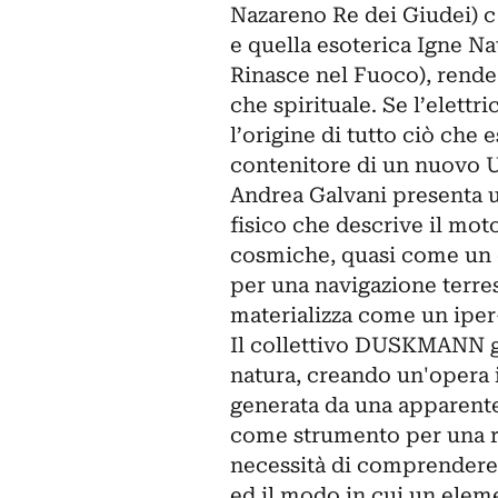
Nazareno Re dei Giudei) c h
e quella esoterica Igne Na
Rinasce nel Fuoco), rende
che spirituale. Se l’elettr
l’origine di tutto ciò che 
contenitore di un nuovo 
Andrea Galvani presenta u
fisico che descrive il mot
cosmiche, quasi come un ci
per una navigazione terres
materializza come un iper-
Il collettivo DUSKMANN gio
natura, creando un'opera i
generata da una apparente 
come strumento per una ric
necessità di comprendere 
ed il modo in cui un eleme