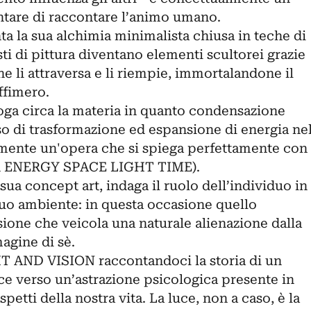
ntare di raccontare l’animo umano.
a la sua alchimia minimalista chiusa in teche di
sti di pittura diventano elementi scultorei grazie
he li attraversa e li riempie, immortalandone il
ffimero.
oga circa la materia in quanto condensazione
so di trasformazione ed espansione di energia ne
mente un'opera che si spiega perfettamente con
TER ENERGY SPACE LIGHT TIME).
a sua concept art, indaga il ruolo dell’individuo in
 suo ambiente: in questa occasione quello
ione che veicola una naturale alienazione dalla
agine di sè.
 AND VISION raccontandoci la storia di un
e verso un’astrazione psicologica presente in
spetti della nostra vita. La luce, non a caso, è la