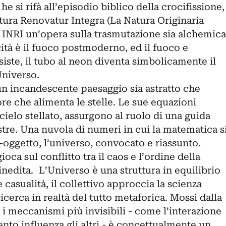
e si rifà all’episodio biblico della crocifissione,
tura Renovatur Integra (La Natura Originaria
 INRI un’opera sulla trasmutazione sia alchemica
icità è il fuoco postmoderno, ed il fuoco e
esiste, il tubo al neon diventa simbolicamente il
Universo.
n incandescente paesaggio sia astratto che
ore che alimenta le stelle. Le sue equazioni
elo stellato, assurgono al ruolo di una guida
tre. Una nuvola di numeri in cui la matematica s
oggetto, l’universo, convocato e riassunto.
ca sul conflitto tra il caos e l’ordine della
nedita. L’Universo è una struttura in equilibrio
casualità, il collettivo approccia la scienza
erca in realtà del tutto metaforica. Mossi dalla
i meccanismi più invisibili - come l’interazione
nto influenza gli altri - è concettualmente un