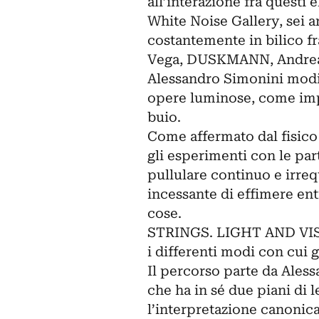
all’interazione fra questi
White Noise Gallery, sei a
costantemente in bilico fr
Vega, DUSKMANN, Andrea G
Alessandro Simonini modif
opere luminose, come im
buio.
Come affermato dal fisico 
gli esperimenti con le par
pullulare continuo e irreq
incessante di effimere ent
cose.
STRINGS. LIGHT AND VISIO
i differenti modi con cui 
Il percorso parte da Ales
che ha in sé due piani di 
l’interpretazione canonic