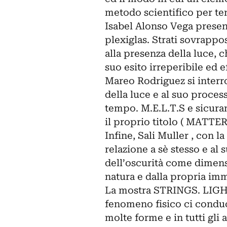
metodo scientifico per te
Isabel Alonso Vega present
plexiglas. Strati sovrappo
alla presenza della luce, c
suo esito irreperibile ed e
Mareo Rodriguez si interr
della luce e al suo proces
tempo. M.E.L.T.S e sicura
il proprio titolo ( MAT
Infine, Sali Muller , con l
relazione a sè stesso e al
dell’oscurità come dimens
natura e dalla propria imm
La mostra STRINGS. LIGHT
fenomeno fisico ci conduc
molte forme e in tutti gli a