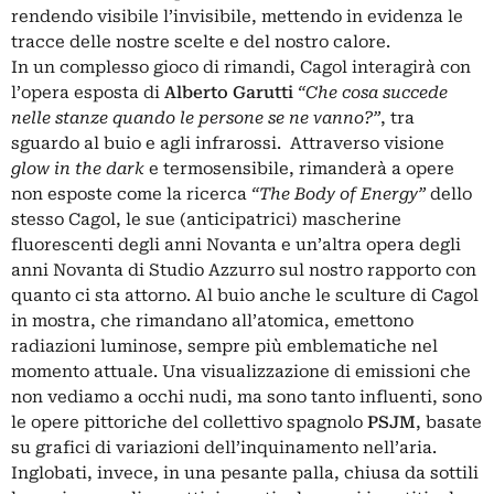
rendendo visibile l’invisibile, mettendo in evidenza le
tracce delle nostre scelte e del nostro calore.
In un complesso gioco di rimandi, Cagol interagirà con
l’opera esposta di
Alberto Garutti
“Che cosa succede
nelle stanze quando le persone se ne vanno?”
, tra
sguardo al buio e agli infrarossi. Attraverso visione
glow in the dark
e termosensibile, rimanderà a opere
non esposte come la ricerca
“The Body of Energy”
dello
stesso Cagol, le sue (anticipatrici) mascherine
fluorescenti degli anni Novanta e un’altra opera degli
anni Novanta di Studio Azzurro sul nostro rapporto con
quanto ci sta attorno. Al buio anche le sculture di Cagol
in mostra, che rimandano all’atomica, emettono
radiazioni luminose, sempre più emblematiche nel
momento attuale. Una visualizzazione di emissioni che
non vediamo a occhi nudi, ma sono tanto influenti, sono
le opere pittoriche del collettivo spagnolo
PSJM
, basate
su grafici di variazioni dell’inquinamento nell’aria.
Inglobati, invece, in una pesante palla, chiusa da sottili