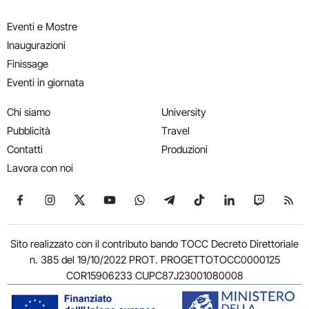
Eventi e Mostre
Inaugurazioni
Finissage
Eventi in giornata
Chi siamo
University
Pubblicità
Travel
Contatti
Produzioni
Lavora con noi
Seguici su Facebook
Seguici su Instagram
Seguici su X
Seguici su YouTube
Seguici su WhatsApp
Seguici su Telegram
Seguici su TikTok
Seguici su Link
Seguici su
Segui
Sito realizzato con il contributo bando TOCC Decreto Direttoriale
n. 385 del 19/10/2022 PROT. PROGETTOTOCC0000125
COR15906233 CUPC87J23001080008