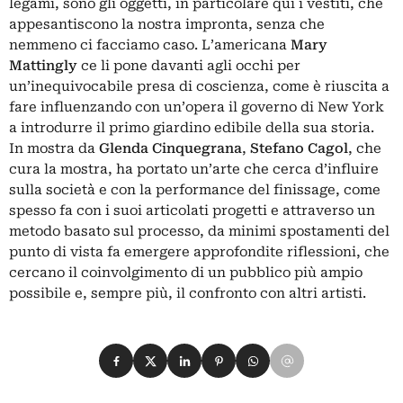
legami, sono gli oggetti, in particolare qui i vestiti, che
appesantiscono la nostra impronta, senza che
nemmeno ci facciamo caso. L’americana
Mary
Mattingly
ce li pone davanti agli occhi per
un’inequivocabile presa di coscienza, come è riuscita a
fare influenzando con un’opera il governo di New York
a introdurre il primo giardino edibile della sua storia.
In mostra da
Glenda
Cinquegrana
,
Stefano
Cagol
, che
cura la mostra, ha portato un’arte che cerca d’influire
sulla società e con la performance del finissage, come
spesso fa con i suoi articolati progetti e attraverso un
metodo basato sul processo, da minimi spostamenti del
punto di vista fa emergere approfondite riflessioni, che
cercano il coinvolgimento di un pubblico più ampio
possibile e, sempre più, il confronto con altri artisti.
Condividi su Facebook
Condividi su X
Condividi su LinkedIn
Condividi su Pinterest
Condividi su WhatsApp
Condividi su Email