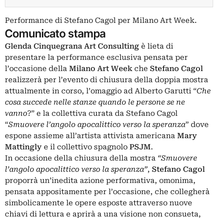
Performance di Stefano Cagol per Milano Art Week.
Comunicato stampa
Glenda
Cinquegrana
Art
Consulting
è lieta di
presentare la performance esclusiva pensata per
l’occasione della
Milano
Art
Week
che
Stefano
Cagol
realizzerà per l’evento di chiusura della doppia mostra
attualmente in corso, l’omaggio ad Alberto Garutti “
Che
cosa
succede
nelle
stanze
quando
le
persone
se
ne
vanno
?” e la collettiva curata da Stefano Cagol
“
Smuovere
l’angolo
apocalittico
verso
la
speranza
” dove
espone assieme all’artista attivista americana
Mary
Mattingly
e il collettivo spagnolo
PSJM
.
In occasione della chiusura della mostra
“Smuovere
l’angolo apocalittico verso la speranza”
,
Stefano
Cagol
proporrà un’inedita azione performativa, omonima,
pensata appositamente per l’occasione, che collegherà
simbolicamente le opere esposte attraverso nuove
chiavi di lettura e aprirà a una visione non consueta,