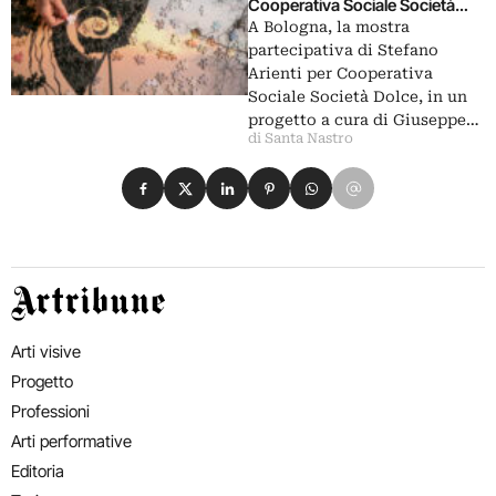
Cooperativa Sociale Società
Dolce
A Bologna, la mostra
partecipativa di Stefano
Arienti per Cooperativa
Sociale Società Dolce, in un
progetto a cura di Giuseppe…
di Santa Nastro
Condividi su Facebook
Condividi su X
Condividi su LinkedIn
Condividi su Pinterest
Condividi su WhatsApp
Condividi su Email
Artribune
Arti visive
Progetto
Professioni
Arti performative
Editoria