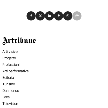
Condividi su Facebook
Condividi su X
Condividi su LinkedIn
Condividi su Pinterest
Condividi su WhatsApp
Condividi su Email
Artribune
Arti visive
Progetto
Professioni
Arti performative
Editoria
Turismo
Dal mondo
Jobs
Television