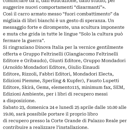
cominciare da lì, dall’educazione, dallo studio, per
suggerire nuovi comportamenti “disarmanti”».
Così il carro armato messo “fuori combattimento” da
migliaia di libri bianchi è un gesto di speranza. Un
messaggio forte e dirompente, una scultura imponente
e muta che grida in tutte le lingue “Solo la cultura può
fermare la guerra”.
Si ringraziano Dinova Italia per la vernice gentilmente
offerta e Gruppo Feltrinelli (Giangiacomo Feltrinelli
Editore e Gribaudo), Giunti Editore, Gruppo Mondadori
(Arnoldo Mondadori Editore, Giulio Einaudi
Editore, Rizzoli, Fabbri Editori, Mondadori Electa,
Edizioni Piemme, Sperling & Kupfer), Fausto Lupetti
Editore, Skirà, Gems, elemento115, minimum fax, SEM,
Edizioni Ambiente, per i libri di recupero messi
a disposizione.
Sabato 23, domenica 24 e lunedì 25 aprile dalle 10.00 alle
19.00, sarà possibile portare il proprio libro
di recupero presso la Corte Grande di Palazzo Reale per
contribuire a realizzare l’installazione.