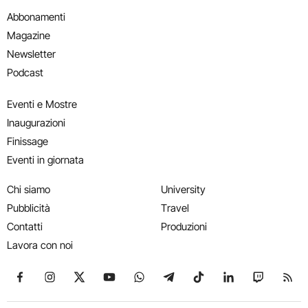
Abbonamenti
Magazine
Newsletter
Podcast
Eventi e Mostre
Inaugurazioni
Finissage
Eventi in giornata
Chi siamo
University
Pubblicità
Travel
Contatti
Produzioni
Lavora con noi
Seguici su Facebook
Seguici su Instagram
Seguici su X
Seguici su YouTube
Seguici su WhatsApp
Seguici su Telegram
Seguici su TikTok
Seguici su Link
Seguici su
Segui