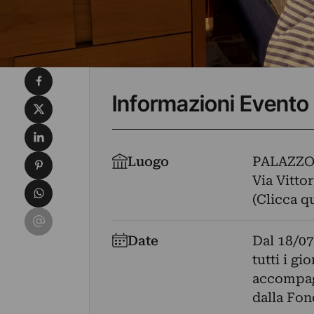
Condividi su Facebook
Informazioni Evento
Condividi su X
Condividi su LinkedIn
Condividi su Pinterest
Luogo
PALAZZO
Via Vitto
Condividi su WhatsApp
(Clicca q
Condividi su Email
Date
Dal
18/07
tutti i gi
accompagn
dalla Fo