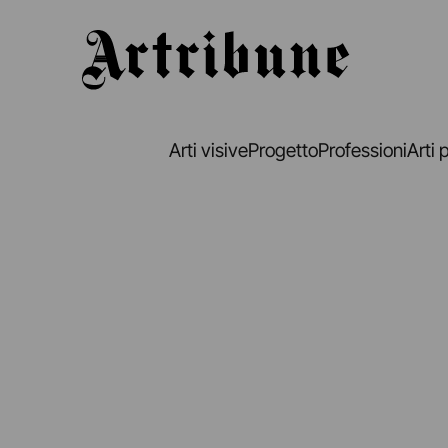
Artribune
Arti visive
Progetto
Professioni
Arti 