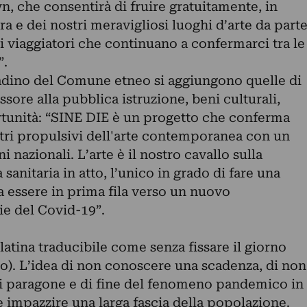
, che consentirà di fruire gratuitamente, in
ura e dei nostri meravigliosi luoghi d’arte da part
ei viaggiatori che continuano a confermarci tra le
”.
tadino del Comune etneo si aggiungono quelle di
ore alla pubblica istruzione, beni culturali,
rtunità: “SINE DIE è un progetto che conferma
ri propulsivi dell'arte contemporanea con un
ni nazionali. L’arte è il nostro cavallo sulla
anitaria in atto, l’unico in grado di fare una
a essere in prima fila verso un nuovo
e del Covid-19”.
atina traducibile come senza fissare il giorno
no). L’idea di non conoscere una scadenza, di non
i paragone e di fine del fenomeno pandemico in
te impazzire una larga fascia della popolazione.