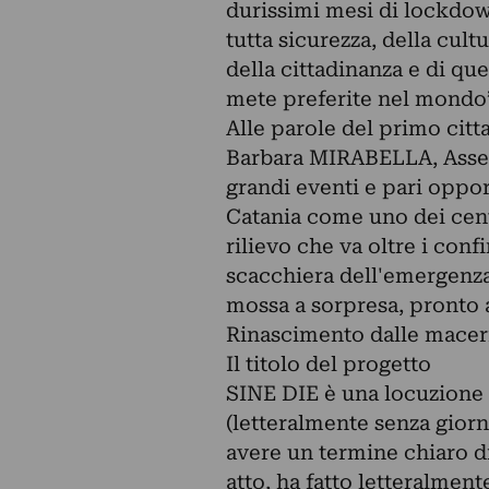
durissimi mesi di lockdown
tutta sicurezza, della cult
della cittadinanza e di qu
mete preferite nel mondo
Alle parole del primo cit
Barbara MIRABELLA, Assess
grandi eventi e pari oppo
Catania come uno dei cent
rilievo che va oltre i confi
scacchiera dell'emergenza s
mossa a sorpresa, pronto 
Rinascimento dalle maceri
Il titolo del progetto
SINE DIE è una locuzione l
(letteralmente senza gior
avere un termine chiaro d
atto, ha fatto letteralmen