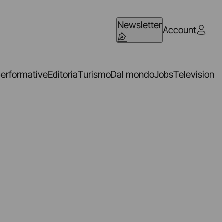
Newsletter
Account
performative
Editoria
Turismo
Dal mondo
Jobs
Television