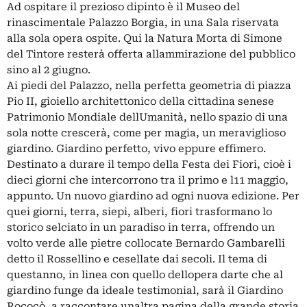
Ad ospitare il prezioso dipinto è il Museo del
rinascimentale Palazzo Borgia, in una Sala riservata
alla sola opera ospite. Qui la Natura Morta di Simone
del Tintore resterà offerta allammirazione del pubblico
sino al 2 giugno.
Ai piedi del Palazzo, nella perfetta geometria di piazza
Pio II, gioiello architettonico della cittadina senese
Patrimonio Mondiale dellUmanità, nello spazio di una
sola notte crescerà, come per magia, un meraviglioso
giardino. Giardino perfetto, vivo eppure effimero.
Destinato a durare il tempo della Festa dei Fiori, cioè i
dieci giorni che intercorrono tra il primo e l11 maggio,
appunto. Un nuovo giardino ad ogni nuova edizione. Per
quei giorni, terra, siepi, alberi, fiori trasformano lo
storico selciato in un paradiso in terra, offrendo un
volto verde alle pietre collocate Bernardo Gambarelli
detto il Rossellino e cesellate dai secoli. Il tema di
questanno, in linea con quello dellopera darte che al
giardino funge da ideale testimonial, sarà il Giardino
Rococò, a raccontare unaltra pagina della grande storia