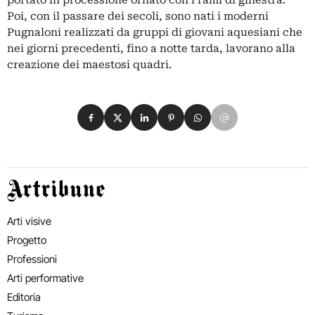
portato in processione ornato con i rami di ginestra.
Poi, con il passare dei secoli, sono nati i moderni
Pugnaloni realizzati da gruppi di giovani aquesiani che
nei giorni precedenti, fino a notte tarda, lavorano alla
creazione dei maestosi quadri.
Condividi su Facebook
Condividi su X
Condividi su LinkedIn
Condividi su Pinterest
Condividi su WhatsApp
Condividi su Email
Artribune
Arti visive
Progetto
Professioni
Arti performative
Editoria