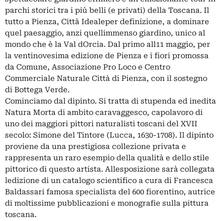
parchi storici tra i più belli (e privati) della Toscana. Il
tutto a Pienza, Città Idealeper definizione, a dominare
quel paesaggio, anzi quellimmenso giardino, unico al
mondo che è la Val dOrcia. Dal primo all11 maggio, per
la ventinovesima edizione de Pienza e i fiori promossa
da Comune, Associazione Pro Loco e Centro
Commerciale Naturale Città di Pienza, con il sostegno
di Bottega Verde.
Cominciamo dal dipinto. Si tratta di stupenda ed inedita
Natura Morta di ambito caravaggesco, capolavoro di
uno dei maggiori pittori naturalisti toscani del XVII
secolo: Simone del Tintore (Lucca, 1630-1708). Il dipinto
proviene da una prestigiosa collezione privata e
rappresenta un raro esempio della qualità e dello stile
pittorico di questo artista. Allesposizione sarà collegata
ledizione di un catalogo scientifico a cura di Francesca
Baldassari famosa specialista del 600 fiorentino, autrice
di moltissime pubblicazioni e monografie sulla pittura
toscana.