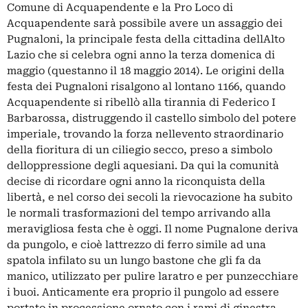
Comune di Acquapendente e la Pro Loco di
Acquapendente sarà possibile avere un assaggio dei
Pugnaloni, la principale festa della cittadina dellAlto
Lazio che si celebra ogni anno la terza domenica di
maggio (questanno il 18 maggio 2014). Le origini della
festa dei Pugnaloni risalgono al lontano 1166, quando
Acquapendente si ribellò alla tirannia di Federico I
Barbarossa, distruggendo il castello simbolo del potere
imperiale, trovando la forza nellevento straordinario
della fioritura di un ciliegio secco, preso a simbolo
delloppressione degli aquesiani. Da qui la comunità
decise di ricordare ogni anno la riconquista della
libertà, e nel corso dei secoli la rievocazione ha subito
le normali trasformazioni del tempo arrivando alla
meravigliosa festa che è oggi. Il nome Pugnalone deriva
da pungolo, e cioè lattrezzo di ferro simile ad una
spatola infilato su un lungo bastone che gli fa da
manico, utilizzato per pulire laratro e per punzecchiare
i buoi. Anticamente era proprio il pungolo ad essere