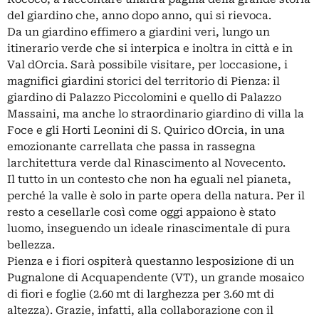
del giardino che, anno dopo anno, qui si rievoca.
Da un giardino effimero a giardini veri, lungo un
itinerario verde che si interpica e inoltra in città e in
Val dOrcia. Sarà possibile visitare, per loccasione, i
magnifici giardini storici del territorio di Pienza: il
giardino di Palazzo Piccolomini e quello di Palazzo
Massaini, ma anche lo straordinario giardino di villa la
Foce e gli Horti Leonini di S. Quirico dOrcia, in una
emozionante carrellata che passa in rassegna
larchitettura verde dal Rinascimento al Novecento.
Il tutto in un contesto che non ha eguali nel pianeta,
perché la valle è solo in parte opera della natura. Per il
resto a cesellarle così come oggi appaiono è stato
luomo, inseguendo un ideale rinascimentale di pura
bellezza.
Pienza e i fiori ospiterà questanno lesposizione di un
Pugnalone di Acquapendente (VT), un grande mosaico
di fiori e foglie (2.60 mt di larghezza per 3.60 mt di
altezza). Grazie, infatti, alla collaborazione con il