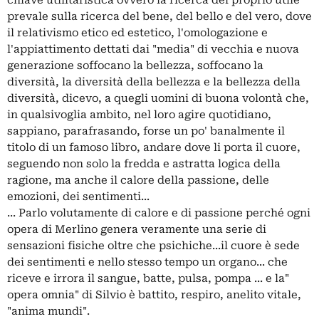
chiave utilitaristica ovvero la ricerca del proprio utile
prevale sulla ricerca del bene, del bello e del vero, dove
il relativismo etico ed estetico, l'omologazione e
l'appiattimento dettati dai "media" di vecchia e nuova
generazione soffocano la bellezza, soffocano la
diversità, la diversità della bellezza e la bellezza della
diversità, dicevo, a quegli uomini di buona volontà che,
in qualsivoglia ambito, nel loro agire quotidiano,
sappiano, parafrasando, forse un po' banalmente il
titolo di un famoso libro, andare dove li porta il cuore,
seguendo non solo la fredda e astratta logica della
ragione, ma anche il calore della passione, delle
emozioni, dei sentimenti...
... Parlo volutamente di calore e di passione perché ogni
opera di Merlino genera veramente una serie di
sensazioni fisiche oltre che psichiche...il cuore è sede
dei sentimenti e nello stesso tempo un organo... che
riceve e irrora il sangue, batte, pulsa, pompa ... e la"
opera omnia" di Silvio è battito, respiro, anelito vitale,
"anima mundi".