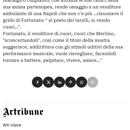
nostalgico rimpianto, che affonda le sue radici nella
sua anima partenopea, rende omaggio a un venditore
ambulante di una Napoli che non c'e più ...risuonava il
grido di Fortunato: " al posto dei taralli, io vendo
cuori...".
Fortunato, il venditore di cuori, cuori che Merlino,
"sconcertandoli", così come il titolo della mostra
suggerisce, addirittura con gli stimoli uditivi della sua
performance musicale, vuole risvegliare, facendoli
tornare a battere, palpitare, vivere, amare..."
Condividi su Facebook
Condividi su X
Condividi su LinkedIn
Condividi su Pinterest
Condividi su WhatsApp
Condividi su Email
Artribune
Arti visive