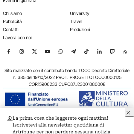
Eventi in giornata
Chi siamo
University
Pubblicità
Travel
Contatti
Produzioni
Lavora con noi
Seguici su Facebook
Seguici su Instagram
Seguici su X
Seguici su YouTube
Seguici su WhatsApp
Seguici su Telegram
Seguici su TikTok
Seguici su Link
Seguici su
Segui
Sito realizzato con il contributo bando TOCC Decreto Direttoriale
n. 385 del 19/10/2022 PROT. PROGETTOTOCC0000125
COR15906233 CUPC87J23001080008
La prima cosa che leggerete ogni mattina!
© 2011-2026 ARTRIBUNE srl – Corso Vittorio Emanuele II, 287 –
Iscrivetevi alla newsletter quotidiana di
00186 Roma - P.I. 11381581005
Artribune per non perdere nessuna notizia
Privacy: Responsabile della protezione dei dati personali