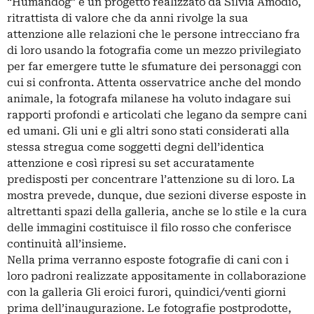
“Humandog” è un progetto realizzato da Silvia Amodio,
ritrattista di valore che da anni rivolge la sua
attenzione alle relazioni che le persone intrecciano fra
di loro usando la fotografia come un mezzo privilegiato
per far emergere tutte le sfumature dei personaggi con
cui si confronta. Attenta osservatrice anche del mondo
animale, la fotografa milanese ha voluto indagare sui
rapporti profondi e articolati che legano da sempre cani
ed umani. Gli uni e gli altri sono stati considerati alla
stessa stregua come soggetti degni dell’identica
attenzione e così ripresi su set accuratamente
predisposti per concentrare l’attenzione su di loro. La
mostra prevede, dunque, due sezioni diverse esposte in
altrettanti spazi della galleria, anche se lo stile e la cura
delle immagini costituisce il filo rosso che conferisce
continuità all’insieme.
Nella prima verranno esposte fotografie di cani con i
loro padroni realizzate appositamente in collaborazione
con la galleria Gli eroici furori, quindici/venti giorni
prima dell’inaugurazione. Le fotografie postprodotte,