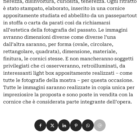
fierezza, disinvoltura, curiosità, tenerezza. Ogni ritratto
è stato stampato, elaborato, inserito in una cornice
appositamente studiata ed abbellito da un passepartout
in stoffa o carta da parati così da richiamarsi
all’estetica della fotografia del passato. Le immagini
avranno dimensioni diverse come diverse l’una
dall’altra saranno, per forma (ovale, circolare,
rettangolare, quadrata), dimensione, materiale,
finitura, le cornici stesse. E non mancheranno soggetti
privilegiati che ci osserveranno, retroilluminati, da
interessanti light box appositamente realizzati – come
tutte le fotografie della mostra – per questa occasione.
Tutte le immagini saranno realizzate in copia unica per
impreziosire la proposta e sono poste in vendita con la
cornice che è considerata parte integrante dell’opera.
Condividi su Facebook
Condividi su X
Condividi su LinkedIn
Condividi su Pinterest
Condividi su WhatsApp
Condividi su Email