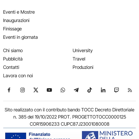
Eventi e Mostre
Inaugurazioni
Finissage
Eventi in giornata
Chi siamo
University
Pubblicità
Travel
Contatti
Produzioni
Lavora con noi
Seguici su Facebook
Seguici su Instagram
Seguici su X
Seguici su YouTube
Seguici su WhatsApp
Seguici su Telegram
Seguici su TikTok
Seguici su Link
Seguici su
Segui
Sito realizzato con il contributo bando TOCC Decreto Direttoriale
n. 385 del 19/10/2022 PROT. PROGETTOTOCC0000125
COR15906233 CUPC87J23001080008