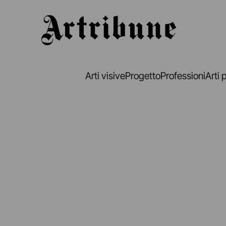
Artribune
Arti visive
Progetto
Professioni
Arti 