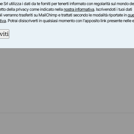
e Srl utilizza i dati da te forniti per tenerti informato con regolarità sul mondo del
la dispone i suoi delicati colori acrilici...
petto della privacy come indicato nella
nostra informativa
. Iscrivendoti i tuoi dati
i verranno trasferiti su MailChimp e trattati secondo le modalità riportate in
que
tiva
. Potrai disiscriverti in qualsiasi momento con l'apposito link presente nelle 
viti