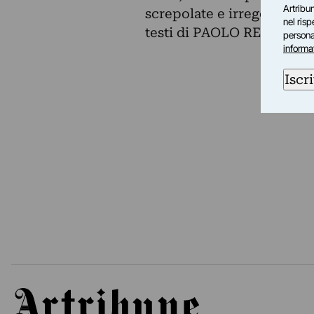
Artribun
screpolate e irregolari, Vel
nel ris
testi di PAOLO REPETTO
personal
informa
Iscri
Artribune