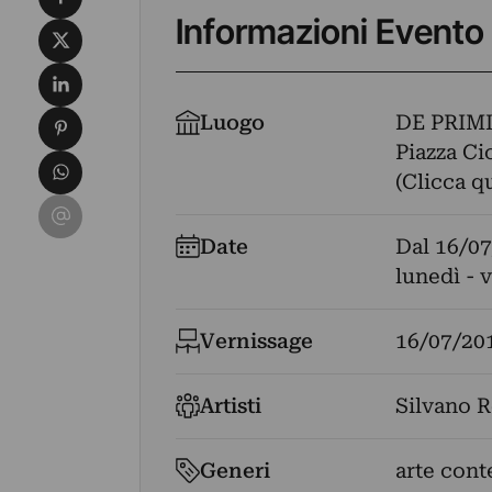
Informazioni Evento
Condividi su X
Condividi su LinkedIn
Condividi su Pinterest
Luogo
DE PRIMI
Piazza Ci
Condividi su WhatsApp
(Clicca q
Condividi su Email
Date
Dal
16/07
lunedì - 
Vernissage
16/07/20
Artisti
Silvano 
Generi
arte con