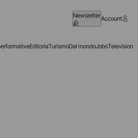
Newsletter
Account
performative
Editoria
Turismo
Dal mondo
Jobs
Television