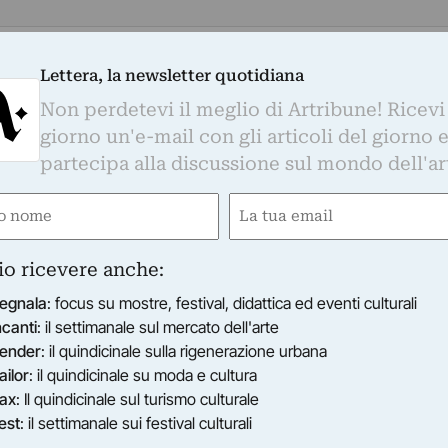
Lettera, la newsletter quotidiana
tampa
Non perdetevi il meglio di Artribune! Ricevi
giorno un'e-mail con gli articoli del giorno 
DOLORE REALE E VIRTUALE
partecipa alla discussione sul mondo dell'ar
coniugato le sue origini di pittore con la
a della video arte. Il lavorare con le mani e,
e
Email
ini virtuali. La manipolazione, il diretto
ired)
(Required)
i elementi e, insieme, le astratte icone di fluidi
io ricevere anche:
egnala
: focus su mostre, festival, didattica ed eventi culturali
ELICITA DELL'ALFABETO IMPOSSIBILE
ncanti
: il settimanale sul mercato dell'arte
 e le agonie del desiderio, tra le estasi del sogn
ender
: il quindicinale sulla rigenerazione urbana
colori, i gesti, i segni di Francesco Vella si
ailor
: il quindicinale su moda e cultura
atezza, e prudenza, grazia, eleganza. Su
ax
: Il quindicinale sul turismo culturale
 come il legno o un suo derivato artificiale,
est
: il settimanale sui festival culturali
 come l’ovale e il cerchio, in altre finemente