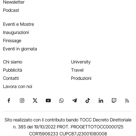
Newsletter
Podcast
Eventi e Mostre
Inaugurazioni
Finissage
Eventi in giornata
Chi siamo
University
Pubblicità
Travel
Contatti
Produzioni
Lavora con noi
Seguici su Facebook
Seguici su Instagram
Seguici su X
Seguici su YouTube
Seguici su WhatsApp
Seguici su Telegram
Seguici su TikTok
Seguici su Link
Seguici su
Segui
Sito realizzato con il contributo bando TOCC Decreto Direttoriale
n. 385 del 19/10/2022 PROT. PROGETTOTOCC0000125
COR15906233 CUPC87J23001080008