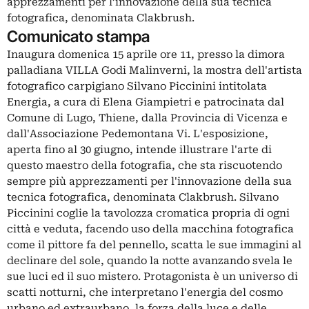
apprezzamenti per l’innovazione della sua tecnica
fotografica, denominata Clakbrush.
Comunicato stampa
Inaugura domenica 15 aprile ore 11, presso la dimora
palladiana VILLA Godi Malinverni, la mostra dell'artista
fotografico carpigiano Silvano Piccinini intitolata
Energia, a cura di Elena Giampietri e patrocinata dal
Comune di Lugo, Thiene, dalla Provincia di Vicenza e
dall'Associazione Pedemontana Vi. L'esposizione,
aperta fino al 30 giugno, intende illustrare l'arte di
questo maestro della fotografia, che sta riscuotendo
sempre più apprezzamenti per l'innovazione della sua
tecnica fotografica, denominata Clakbrush. Silvano
Piccinini coglie la tavolozza cromatica propria di ogni
città e veduta, facendo uso della macchina fotografica
come il pittore fa del pennello, scatta le sue immagini al
declinare del sole, quando la notte avanzando svela le
sue luci ed il suo mistero. Protagonista è un universo di
scatti notturni, che interpretano l'energia del cosmo
urbano ed extraurbano, la forza della luce e delle