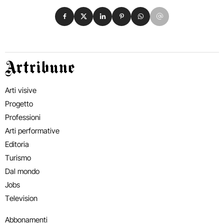
Condividi su Facebook
Condividi su X
Condividi su LinkedIn
Condividi su Pinterest
Condividi su WhatsApp
Condividi su Email
Artribune
Arti visive
Progetto
Professioni
Arti performative
Editoria
Turismo
Dal mondo
Jobs
Television
Abbonamenti