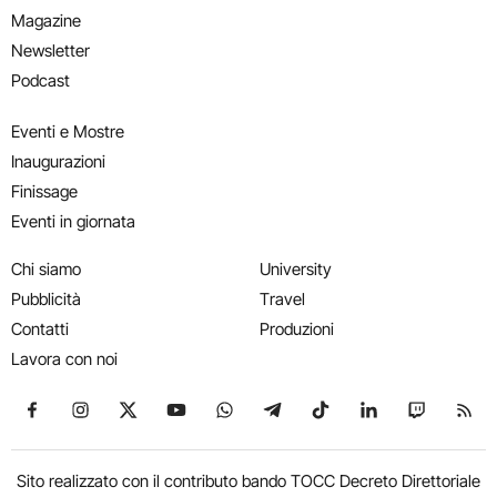
Magazine
Newsletter
Podcast
Eventi e Mostre
Inaugurazioni
Finissage
Eventi in giornata
Chi siamo
University
Pubblicità
Travel
Contatti
Produzioni
Lavora con noi
Seguici su Facebook
Seguici su Instagram
Seguici su X
Seguici su YouTube
Seguici su WhatsApp
Seguici su Telegram
Seguici su TikTok
Seguici su Link
Seguici su
Segui
Sito realizzato con il contributo bando TOCC Decreto Direttoriale