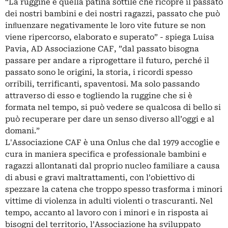
“La ruggine è quella patina sottile che ricopre il passato
dei nostri bambini e dei nostri ragazzi, passato che può
inﬂuenzare negativamente le loro vite future se non
viene ripercorso, elaborato e superato” - spiega Luisa
Pavia, AD Associazione CAF, ”dal passato bisogna
passare per andare a riprogettare il futuro, perché il
passato sono le origini, la storia, i ricordi spesso
orribili, terrificanti, spaventosi. Ma solo passando
attraverso di esso e togliendo la ruggine che si è
formata nel tempo, si può vedere se qualcosa di bello si
può recuperare per dare un senso diverso all’oggi e al
domani.”
L'Associazione CAF è una Onlus che dal 1979 accoglie e
cura in maniera specifica e professionale bambini e
ragazzi allontanati dal proprio nucleo familiare a causa
di abusi e gravi maltrattamenti, con l’obiettivo di
spezzare la catena che troppo spesso trasforma i minori
vittime di violenza in adulti violenti o trascuranti. Nel
tempo, accanto al lavoro con i minori e in risposta ai
bisogni del territorio, l’Associazione ha sviluppato