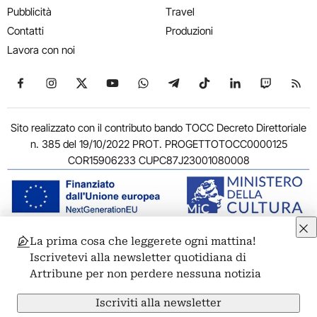
Pubblicità
Travel
Contatti
Produzioni
Lavora con noi
Seguici su Facebook
Seguici su Instagram
Seguici su X
Seguici su YouTube
Seguici su WhatsApp
Seguici su Telegram
Seguici su TikTok
Seguici su Link
Seguici su
Segui
Sito realizzato con il contributo bando TOCC Decreto Direttoriale
n. 385 del 19/10/2022 PROT. PROGETTOTOCC0000125
COR15906233 CUPC87J23001080008
La prima cosa che leggerete ogni mattina!
© 2011-2026 ARTRIBUNE srl – Corso Vittorio Emanuele II, 287 –
Iscrivetevi alla newsletter quotidiana di
00186 Roma - P.I. 11381581005
Artribune per non perdere nessuna notizia
Privacy: Responsabile della protezione dei dati personali
ARTRIBUNE srl – Corso Vittorio Emanuele II, 287 – 00186 Roma
Iscriviti alla newsletter
Termini e condizioni
Privacy Policy
Cookie Policy
Credits