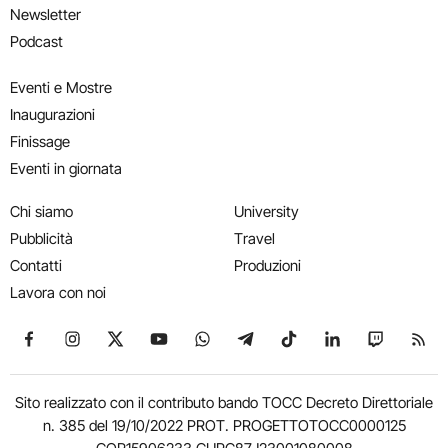
Newsletter
Podcast
Eventi e Mostre
Inaugurazioni
Finissage
Eventi in giornata
Chi siamo
University
Pubblicità
Travel
Contatti
Produzioni
Lavora con noi
Seguici su Facebook
Seguici su Instagram
Seguici su X
Seguici su YouTube
Seguici su WhatsApp
Seguici su Telegram
Seguici su TikTok
Seguici su Link
Seguici su
Segui
Sito realizzato con il contributo bando TOCC Decreto Direttoriale
n. 385 del 19/10/2022 PROT. PROGETTOTOCC0000125