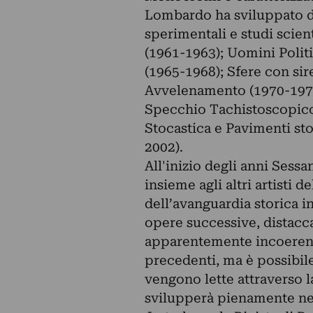
Lombardo ha sviluppato div
sperimentali e studi scien
(1961-1963); Uomini Polit
(1965-1968); Sfere con sir
Avvelenamento (1970-1971)
Specchio Tachistoscopico 
Stocastica e Pavimenti sto
2002).
All'inizio degli anni Sess
insieme agli altri artisti 
dell’avanguardia storica in
opere successive, distacc
apparentemente incoerenti 
precedenti, ma è possibil
vengono lette attraverso l
svilupperà pienamente neg