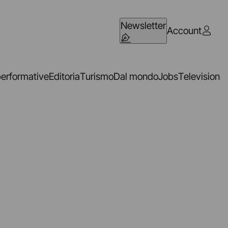
Newsletter
Account
performative
Editoria
Turismo
Dal mondo
Jobs
Television