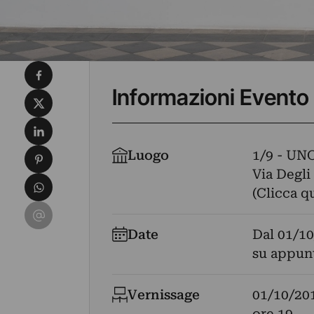
Condividi su Facebook
Informazioni Evento
Condividi su X
Condividi su LinkedIn
Condividi su Pinterest
Luogo
1/9 - U
Via Degli
Condividi su WhatsApp
(Clicca q
Condividi su Email
Date
Dal
01/10
su appun
Vernissage
01/10/20
ore 19