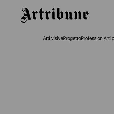
Artribune
Arti visive
Progetto
Professioni
Arti 