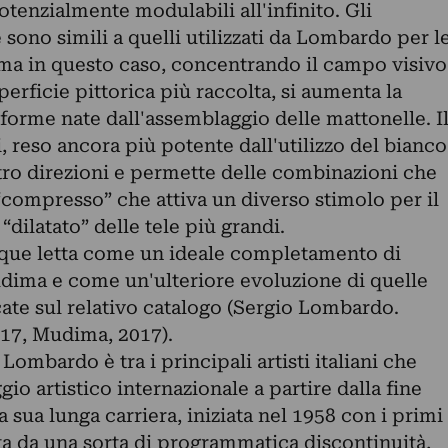
otenzialmente modulabili all'infinito. Gli
sono simili a quelli utilizzati da Lombardo per l
ma in questo caso, concentrando il campo visivo
erficie pittorica più raccolta, si aumenta la
 forme nate dall'assemblaggio delle mattonelle. I
i, reso ancora più potente dall'utilizzo del bianco
ttro direzioni e permette delle combinazioni che
“compresso” che attiva un diverso stimolo per il
“dilatato” delle tele più grandi.
que letta come un ideale completamento di
dima e come un'ulteriore evoluzione di quelle
ate sul relativo catalogo (Sergio Lombardo.
17, Mudima, 2017).
 Lombardo è tra i principali artisti italiani che
io artistico internazionale a partire dalla fine
 sua lunga carriera, iniziata nel 1958 con i primi
a da una sorta di programmatica discontinuità,