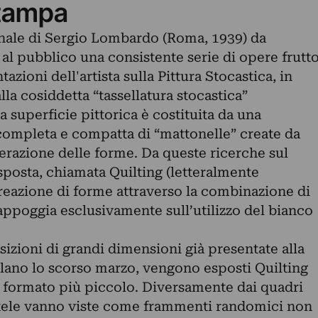
tampa
nale di Sergio Lombardo (Roma, 1939) da
al pubblico una consistente serie di opere frutt
azioni dell'artista sulla Pittura Stocastica, in
lla cosiddetta “tassellatura stocastica”
la superficie pittorica è costituita da una
ompleta e compatta di “mattonelle” create da
nerazione delle forme. Da queste ricerche sul
esposta, chiamata Quilting (letteralmente
 creazione di forme attraverso la combinazione di
appoggia esclusivamente sull’utilizzo del bianco
zioni di grandi dimensioni già presentate alla
ano lo scorso marzo, vengono esposti Quilting
un formato più piccolo. Diversamente dai quadri
 tele vanno viste come frammenti randomici non