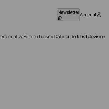
Newsletter
Account
performative
Editoria
Turismo
Dal mondo
Jobs
Television