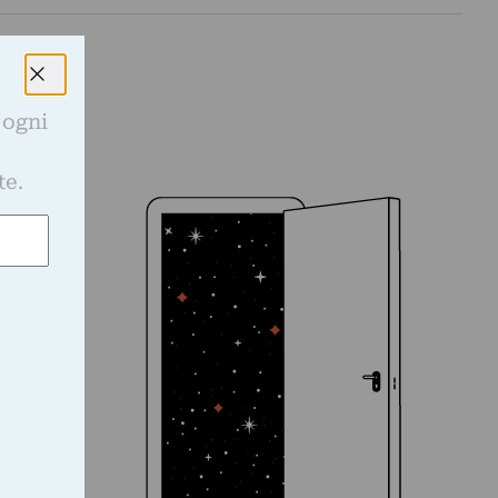
 ogni
e
te.