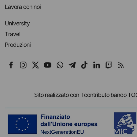
Lavora con noi
University
Travel
Produzioni
Seguici su Facebook
Seguici su Instagram
Seguici su X
Seguici su YouTube
Seguici su WhatsApp
Seguici su Telegr
Seguici su TikT
Seguici su L
Seguici 
Segui
Sito realizzato con il contributo band