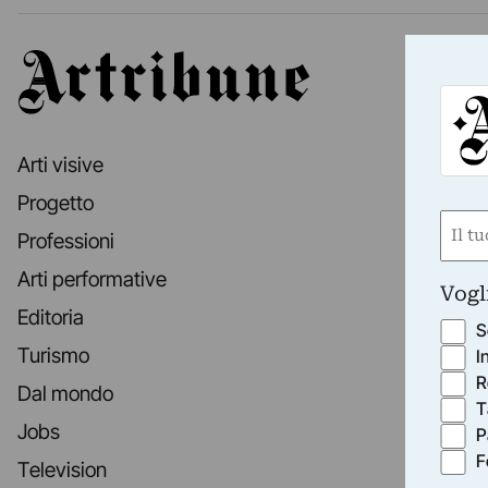
Artribune
Arti visive
Progetto
Nom
Professioni
(Obbli
Arti performative
Nome
Vogl
Editoria
S
Turismo
I
R
Dal mondo
T
Jobs
P
F
Television