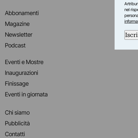
Artribun
nel ris
Abbonamenti
personal
informa
Magazine
Newsletter
Iscri
Podcast
Eventi e Mostre
Inaugurazioni
Finissage
Eventi in giornata
Chi siamo
Pubblicità
Contatti