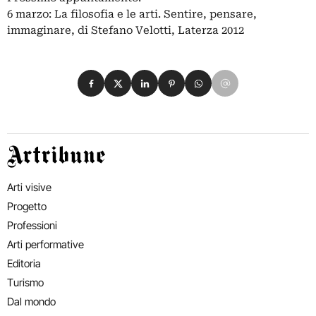
6 marzo: La filosofia e le arti. Sentire, pensare,
immaginare, di Stefano Velotti, Laterza 2012
Condividi su Facebook
Condividi su X
Condividi su LinkedIn
Condividi su Pinterest
Condividi su WhatsApp
Condividi su Email
Artribune
Arti visive
Progetto
Professioni
Arti performative
Editoria
Turismo
Dal mondo