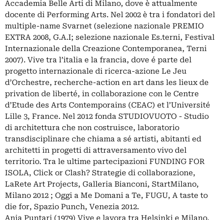
Accademia Belle Arti di Milano, dove è attualmente
docente di Performing Arts. Nel 2002 è tra i fondatori del
multiple-name Svarnet (selezione nazionale PREMIO
EXTRA 2008, G.A.I; selezione nazionale Es.terni, Festival
Internazionale della Creazione Contemporanea, Terni
2007). Vive tra l’italia e la francia, dove é parte del
progetto internazionale di ricerca-azione Le Jeu
d’Orchestre, recherche-action en art dans les lieux de
privation de liberté, in collaborazione con le Centre
d’Etude des Arts Contemporains (CEAC) et l’Université
Lille 3, France. Nel 2012 fonda STUDIOVUOTO - Studio
di architettura che non costruisce, laboratorio
transdisciplinare che chiama a sé artisti, abitanti ed
architetti in progetti di attraversamento vivo del
territorio. Tra le ultime partecipazioni FUNDING FOR
ISOLA, Click or Clash? Strategie di collaborazione,
LaRete Art Projects, Galleria Bianconi, StartMilano,
Milano 2012 ; Oggi a Me Domani a Te, FUGU, A taste to
die for, Spazio Punch, Venezia 2012.
Anja Puntari (1979) Vive e lavora tra Helsinki e Milano.