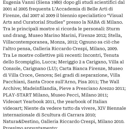
Eugenia Vanni (Siena 1980) dopo gli studi scientifici dal
2001 al 2005 frequenta L’Accademia di Belle Arti di
Firenze, dal 2007 al 2009 il biennio specialistico “Visual
Arts and Curatorial Studies” presso la NABA di Milano.
Tra le principali mostre si ricorda le personali: Sturm
und drang, Museo Marino Marini, Firenze 2012; Stella,
Villacontemporanea, Monza, 2012; Ognuno sa ciò che
l’altro pensa, Galleria Riccardo Crespi, Milano, 2009.
Tra Le mostre collettive più recenti: Incontri, Tenuta
dello Scompiglio, Lucca; Meriggio 2 a Carigano, Villa al
Console, Carignano (LU); Carta Bianca Firenze, Museo
di Villa Croce, Genova; Sei gradi di separazione, Villa
Pacchiani, Santa Croce sull’Arno, Pisa 2011; The Wall
Archive; Madeinfilandia, Pieve a Presciano Arezzo 2011;
PLAY-START Milano, Museo Pecci, Milano 2011;
Videoart Yearbook 2011, the yearbook of Italian
videoart; Niente da vedere tutto da vivere, XIV Biennale
internazionale di Scultura di Carrara 2010;
Natura&Destino, Galleria Riccardo Crespi, Milano 2010.
Prossimo appuntamento: