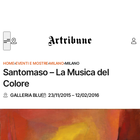
Artribune
HOME
›
EVENTI E MOSTRE
›
MILANO
›
MILANO
Santomaso – La Musica del
Colore
GALLERIA BLU
23/11/2015
–
12/02/2016