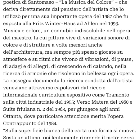
poetica di Santomaso – “La Musica del Colore” – che
deriva direttamente dal pensiero dell’artista che lo
utilizzò per una sua importante opera del 1987 che fu
esposta alla Fritz Winter-Haus ad Ahlen nel 1993.
Musica e colore, un connubio indissolubile nell’opera
del maestro, la cui pittura vive di variazioni sonore di
colore e di strutture a volte memori anche
dell’architettura, ma sempre più spesso giocate su
atmosfere e su ritmi che vivono di vibrazioni, di pause,
di adagi e di allegri, di crescendo e di calando, nella
ricerca di armonie che risolvono in bellezza ogni opera.
La rassegna documenta la ricerca condotta dall’artista
veneziano attraverso capolavori dal ricco e
internazionale curriculum espositivo come Tramonto
sulla città industriale del 1955; Verso Matera del 1960 e
Suite friulana n. 2 del 1963, per giungere agli anni
Ottanta, dove particolare attenzione merita l’opera
Contrappunto del 1984.
“Sulla superficie bianca della carta una forma si muove.
Sosta un attimo, poi lentamente riprende il moto; cerca