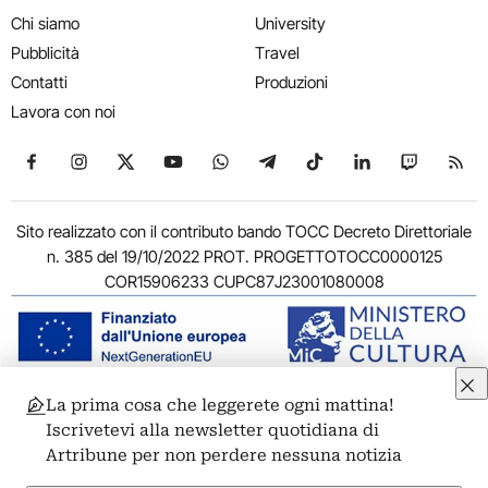
Chi siamo
University
Pubblicità
Travel
Contatti
Produzioni
Lavora con noi
Seguici su Facebook
Seguici su Instagram
Seguici su X
Seguici su YouTube
Seguici su WhatsApp
Seguici su Telegram
Seguici su TikTok
Seguici su Link
Seguici su
Segui
Sito realizzato con il contributo bando TOCC Decreto Direttoriale
n. 385 del 19/10/2022 PROT. PROGETTOTOCC0000125
COR15906233 CUPC87J23001080008
La prima cosa che leggerete ogni mattina!
© 2011-2026 ARTRIBUNE srl – Corso Vittorio Emanuele II, 287 –
Iscrivetevi alla newsletter quotidiana di
00186 Roma - P.I. 11381581005
Artribune per non perdere nessuna notizia
Privacy: Responsabile della protezione dei dati personali
ARTRIBUNE srl – Corso Vittorio Emanuele II, 287 – 00186 Roma