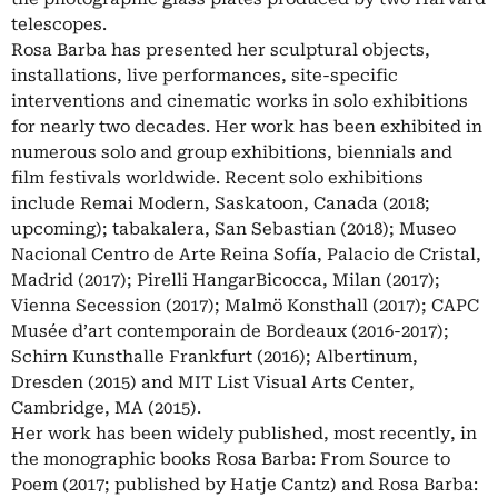
telescopes.
Rosa Barba has presented her sculptural objects,
installations, live performances, site-specific
interventions and cinematic works in solo exhibitions
for nearly two decades. Her work has been exhibited in
numerous solo and group exhibitions, biennials and
film festivals worldwide. Recent solo exhibitions
include Remai Modern, Saskatoon, Canada (2018;
upcoming); tabakalera, San Sebastian (2018); Museo
Nacional Centro de Arte Reina Sofía, Palacio de Cristal,
Madrid (2017); Pirelli HangarBicocca, Milan (2017);
Vienna Secession (2017); Malmö Konsthall (2017); CAPC
Musée d’art contemporain de Bordeaux (2016-2017);
Schirn Kunsthalle Frankfurt (2016); Albertinum,
Dresden (2015) and MIT List Visual Arts Center,
Cambridge, MA (2015).
Her work has been widely published, most recently, in
the monographic books Rosa Barba: From Source to
Poem (2017; published by Hatje Cantz) and Rosa Barba: