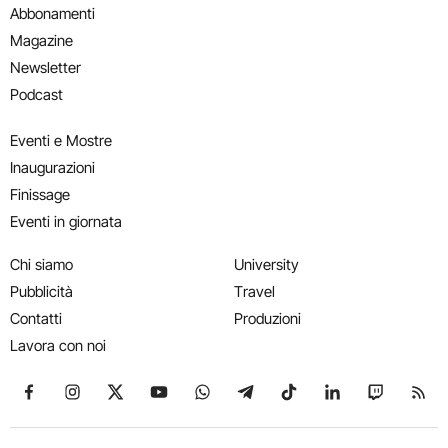
Abbonamenti
Magazine
Newsletter
Podcast
Eventi e Mostre
Inaugurazioni
Finissage
Eventi in giornata
Chi siamo
University
Pubblicità
Travel
Contatti
Produzioni
Lavora con noi
Seguici su Facebook
Seguici su Instagram
Seguici su X
Seguici su YouTube
Seguici su WhatsApp
Seguici su Telegram
Seguici su TikTok
Seguici su Link
Seguici su
Segui