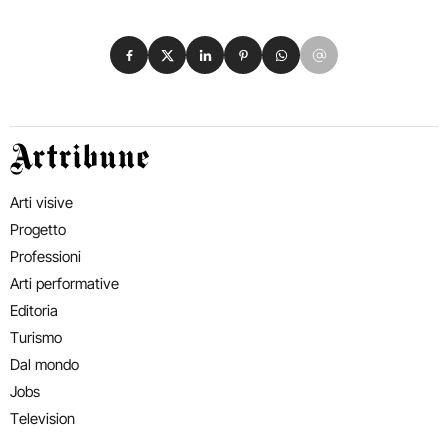
Condividi su Facebook
Condividi su X
Condividi su LinkedIn
Condividi su Pinterest
Condividi su WhatsApp
Condividi su Email
Artribune
Arti visive
Progetto
Professioni
Arti performative
Editoria
Turismo
Dal mondo
Jobs
Television