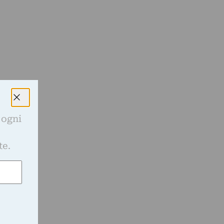
 ogni
e
te.