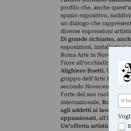
profilo che, anche quest’an
spazio espositivo, suddiv
un dialogo che rappresenta
diverse espressioni artisti
Di grande richiamo, anche 
esposizioni, installazioni 
Roma Arte in Nuvola aper
Fiore all’occhiello dell’e
Alighiero Boetti.
Una rasse
gruppo dell’Arte Povera, no
secondo Novecento.
Forte del suo ruolo di pun
Nom
internazionale,
Roma Arte 
(Obbli
agli addetti ai lavori ma
Nome
Vogl
appassionati
, all’insegna
Un’offerta artistica polied
S