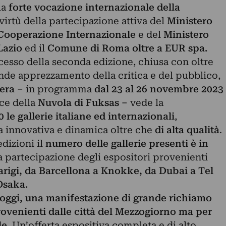
la
forte vocazione internazionale della
 virtù della partecipazione attiva del
Ministero
a Cooperazione Internazionale
e del
Ministero
Lazio
ed il
Comune di Roma oltre a EUR spa.
cesso della seconda edizione, chiusa con oltre
ande apprezzamento della critica e del pubblico,
iera
– in programma
dal 23 al 26 novembre 2023
ce della
Nuvola di Fuksas –
vede la
0 le gallerie italiane ed internazionali
,
ta innovativa e dinamica oltre che
di alta qualità
.
edizioni il
numero delle gallerie presenti è in
 partecipazione degli espositori provenienti
arigi, da Barcellona a Knokke, da Dubai a Tel
Osaka.
 oggi, una manifestazione di grande richiamo
rovenienti dalle città del Mezzogiorno
ma per
le
. Un’offerta espositiva completa e di alto