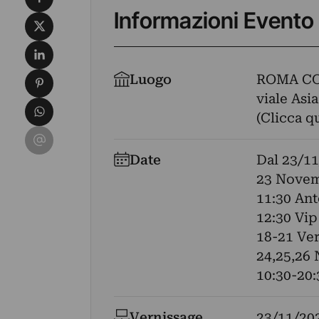
Informazioni Evento
Condividi su X
Condividi su LinkedIn
Condividi su Pinterest
Luogo
ROMA CO
viale Asia
Condividi su WhatsApp
(Clicca q
Condividi su Email
Date
Dal
23/11
23 Novem
11:30 An
12:30 Vip
18-21 Ver
24,25,26
10:30-20:
Vernissage
23/11/20