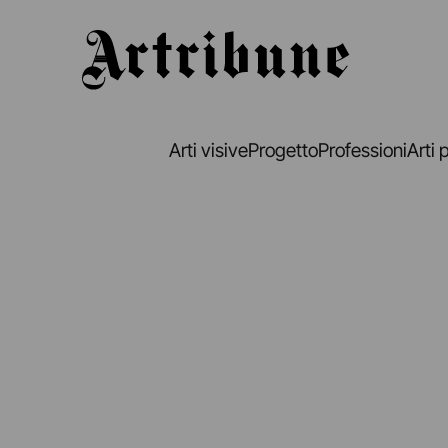
Artribune
Arti visive
Progetto
Professioni
Arti 