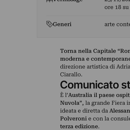
ore 18 su
Generi
arte cont
Torna nella Capitale “Rom
moderna e contemporanea 
direzione artistica di Adr
Ciarallo.
Comunicato s
È l’
Australia
il paese ospi
Nuvola”,
la grande Fiera 
ideata e diretta da
Alessan
Polveroni
e con la consul
terza edizione
.