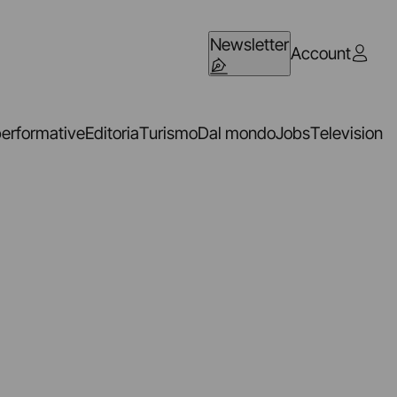
Newsletter
Account
performative
Editoria
Turismo
Dal mondo
Jobs
Television