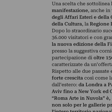
Una scelta che sottolinea 
manifestazione
, anche in
degli Affari Esteri e dell
della Cultura
, la
Regione 
Dopo lo straordinario suc
36.000 visitatori e con gr
la nuova edizione della F
presso la suggestiva corni
partecipazione di
oltre 15
caratterizzate da un’offer
Rispetto alle due passate 
forte crescita
così come la
dall’estero:
da Londra a P
Aviv fino a New York ed 
“Roma Arte in Nuvola” è,
non solo per le gallerie p
l’intero territorio naziona