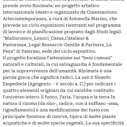
prende avvio Rizòmata: un progetto artistico
internazionale ideato e organizzato da Cosessantuno
Artecontemporanea, a cura di Antonella Marino, che
prevede un ciclo esposizioni rientranti nel programma
di lavoro e di pianificazione proposto dagli Studi legali
“Malinconico_Lenoci_Cassa,Catalano &
Pastoressa_Legal Research-Gentile & Partners_La
Pesa” di Palermo, sede del ciclo espositivo.
Il progetto focalizza l’attenzione sui “beni comuni”
naturali e culturali, la cui salvaguardia è fondamentale
per la sopravvivenza dell’umanità. Rizómata è una
parola greca che significa radici. La usò il filosofo
Empedocle [Agrigento – V secolo a. C.] per indicare i
quattro elementi originari da cui sarebbe costituito
l’universo intero: il fuoco, l’aria, l’acqua e la terra In
natura il rizoma [da rizo-, radice, con il suffisso -oma,
rigonfiamento] è una modificazione del fusto con
principale funzione di riserva, tipica di molte piante
acquatiche e di molte specie vegetali. La sua specificità