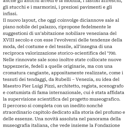
anche gli antichi arredi e la mobilia, i fastosi affreschi,
gli stucchi e i marmorini, i preziosi pavimenti e gli
infissi.
Il nuovo layout, che oggi coinvolge diciannove sale al
piano nobile del palazzo, ripropone fedelmente le
suggestioni di un’abitazione nobiliare veneziana del
XVIII secolo e con esse l’evolversi delle tendenze della
moda, del costume e del tessile, all’insegna di una
reciproca valorizzazione storico-scientifica del ‘700.
Nelle rinnovate sale sono inoltre state collocate nuove
tappezzerie, fedeli a quelle originarie, ma con una
cromatura cangiante, appositamente realizzate, come i
tessuti dei tendaggi, da Rubelli – Venezia, su idea del
Maestro Pier Luigi Pizzi, architetto, regista, scenografo
e costumista di fama internazionale, cui è stata affidata
la supervisione scientifica del progetto museografico.
Il percorso si completa con un inedito nonché
straordinario capitolo dedicato alla storia del profumo e
delle essenze. Una novità assoluta nel panorama della
museografia italiana, che vede insieme la Fondazione