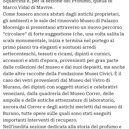
Squarcina e, per la sezione del Profumo, quella di
Marco Vidal di Mavive.
Come fossero ancora abitati dagli antichi proprietari,
gli ambienti e le sale del rinnovato Museo di Palazzo
Mocenigo si presentano attraverso un nuovo percorso
“circolare” di forte suggestione (che, una volta salita la
scala monumentale, inizia e termina nel portego al
primo piano) tra eleganti e sontuosi arredi
settecenteschi, tessuti e ricami, dipinti e cornici,
accessori e abiti d’epoca, provenienti per gran parte
dalle collezioni del museo e dai suoi depositi, ma anche
dalle altre raccolte della Fondazione Musei Civici. È il
caso dei vetri provenienti dal Museo del Vetro di
Murano, dei dipinti con soggetti storici e celebrativi
veneziani, dalla quadreria del Museo Correr, delle
ampolle e delle antiche attrezzature di laboratorio,
ancora dal Correr e degli antichi merletti dal museo di
Burano, tutte opere sulle quali sono stati eseguiti
importanti interventi di recupero.
Nell’inedita sezione dedicata alla storia del profumo e