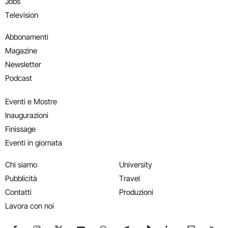
Jobs
Television
Abbonamenti
Magazine
Newsletter
Podcast
Eventi e Mostre
Inaugurazioni
Finissage
Eventi in giornata
Chi siamo
University
Pubblicità
Travel
Contatti
Produzioni
Lavora con noi
Seguici su Facebook
Seguici su Instagram
Seguici su X
Seguici su YouTube
Seguici su WhatsApp
Seguici su Telegram
Seguici su TikTok
Seguici su Link
Seguici su
Segui