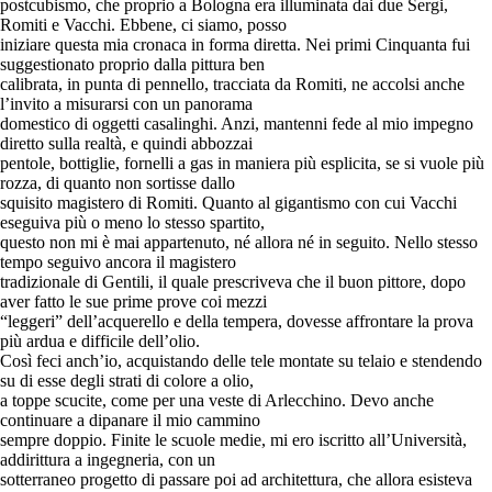
postcubismo, che proprio a Bologna era illuminata dai due Sergi,
Romiti e Vacchi. Ebbene, ci siamo, posso
iniziare questa mia cronaca in forma diretta. Nei primi Cinquanta fui
suggestionato proprio dalla pittura ben
calibrata, in punta di pennello, tracciata da Romiti, ne accolsi anche
l’invito a misurarsi con un panorama
domestico di oggetti casalinghi. Anzi, mantenni fede al mio impegno
diretto sulla realtà, e quindi abbozzai
pentole, bottiglie, fornelli a gas in maniera più esplicita, se si vuole più
rozza, di quanto non sortisse dallo
squisito magistero di Romiti. Quanto al gigantismo con cui Vacchi
eseguiva più o meno lo stesso spartito,
questo non mi è mai appartenuto, né allora né in seguito. Nello stesso
tempo seguivo ancora il magistero
tradizionale di Gentili, il quale prescriveva che il buon pittore, dopo
aver fatto le sue prime prove coi mezzi
“leggeri” dell’acquerello e della tempera, dovesse affrontare la prova
più ardua e difficile dell’olio.
Così feci anch’io, acquistando delle tele montate su telaio e stendendo
su di esse degli strati di colore a olio,
a toppe scucite, come per una veste di Arlecchino. Devo anche
continuare a dipanare il mio cammino
sempre doppio. Finite le scuole medie, mi ero iscritto all’Università,
addirittura a ingegneria, con un
sotterraneo progetto di passare poi ad architettura, che allora esisteva