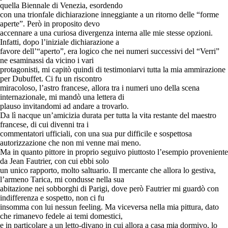
quella Biennale di Venezia, esordendo
con una trionfale dichiarazione inneggiante a un ritorno delle “forme
aperte”. Però in proposito devo
accennare a una curiosa divergenza interna alle mie stesse opzioni.
Infatti, dopo l’iniziale dichiarazione a
favore dell’“aperto”, era logico che nei numeri successivi del “Verri”
ne esaminassi da vicino i vari
protagonisti, mi capitò quindi di testimoniarvi tutta la mia ammirazione
per Dubuffet. Ci fu un riscontro
miracoloso, l’astro francese, allora tra i numeri uno della scena
internazionale, mi mandò una lettera di
plauso invitandomi ad andare a trovarlo.
Da lì nacque un’amicizia durata per tutta la vita restante del maestro
francese, di cui divenni tra i
commentatori ufficiali, con una sua pur difficile e sospettosa
autorizzazione che non mi venne mai meno.
Ma in quanto pittore in proprio seguivo piuttosto l’esempio proveniente
da Jean Fautrier, con cui ebbi solo
un unico rapporto, molto saltuario. Il mercante che allora lo gestiva,
l’armeno Tarica, mi condusse nella sua
abitazione nei sobborghi di Parigi, dove però Fautrier mi guardò con
indifferenza e sospetto, non ci fu
insomma con lui nessun feeling. Ma viceversa nella mia pittura, dato
che rimanevo fedele ai temi domestici,
e in particolare a un letto-divano in cui allora a casa mia dormivo, lo