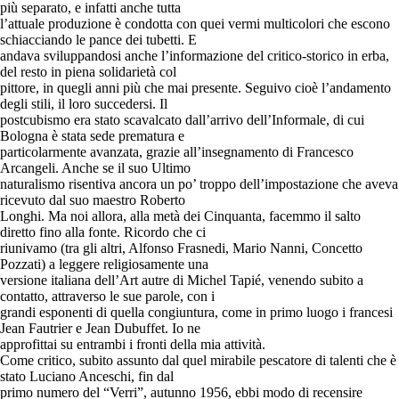
più separato, e infatti anche tutta
l’attuale produzione è condotta con quei vermi multicolori che escono
schiacciando le pance dei tubetti. E
andava sviluppandosi anche l’informazione del critico-storico in erba,
del resto in piena solidarietà col
pittore, in quegli anni più che mai presente. Seguivo cioè l’andamento
degli stili, il loro succedersi. Il
postcubismo era stato scavalcato dall’arrivo dell’Informale, di cui
Bologna è stata sede prematura e
particolarmente avanzata, grazie all’insegnamento di Francesco
Arcangeli. Anche se il suo Ultimo
naturalismo risentiva ancora un po’ troppo dell’impostazione che aveva
ricevuto dal suo maestro Roberto
Longhi. Ma noi allora, alla metà dei Cinquanta, facemmo il salto
diretto fino alla fonte. Ricordo che ci
riunivamo (tra gli altri, Alfonso Frasnedi, Mario Nanni, Concetto
Pozzati) a leggere religiosamente una
versione italiana dell’Art autre di Michel Tapié, venendo subito a
contatto, attraverso le sue parole, con i
grandi esponenti di quella congiuntura, come in primo luogo i francesi
Jean Fautrier e Jean Dubuffet. Io ne
approfittai su entrambi i fronti della mia attività.
Come critico, subito assunto dal quel mirabile pescatore di talenti che è
stato Luciano Anceschi, fin dal
primo numero del “Verri”, autunno 1956, ebbi modo di recensire