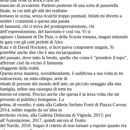
nella mia veste di teorico non ho
mancato di avvalermi. Parlerei piuttosto di una sorta di passerella
finale, in cui tutti gli stili del realismo
tornano in scena, senza ricalchi troppo puntuali. Infatti mi diverto a
sentire i commenti a questa mia parata
di fantasmi, chi ci trova del postimpressionismo, chi
dell’espressionismo, del fauvismo e così via. Vi si
agitano i fantasmi di De Pisis, o della Scuola romana, magari entrando
in gara con gli esiti perfetti di Alex
Katz e di David Hockney, si licet parva componere magnis, Si
potrebbe anche dire che è una risciacquatura
del passato, dove tutto fa brodo, quello che conta è “prendere il topo”,
afferrare cioè da vicino il fantasma
sfuggente della realtà.
Questa terza maniera, sovrabbondante, è suddivisa a sua volta in tre
sottosezioni, un mini-olimpo, serie di
ritratti di persone del mondo dell’arte; un piccolo omaggio alla mia
famiglia, infine una rassegna di temi tra
interni ed esterni. Preciso anche che questa è la terza volta che mi
presento al pubblico bolognese. La
prima, di esordio, è stata alla Galleria Stefano Forni di Piazza Cavour,
2014, subito seguita da un’altra in
territorio vicino, alla Galleria Dislocata di Vignola, 2015: poi
all’Autostazione, 2017, quindi ancora al Teatro
del Navile, 2018. Seguo il criterio di non tornare a esporre quanto era