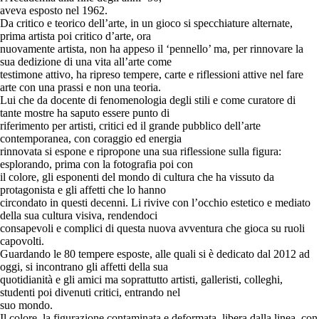
aveva esposto nel 1962.
Da critico e teorico dell’arte, in un gioco si specchiature alternate,
prima artista poi critico d’arte, ora
nuovamente artista, non ha appeso il ‘pennello’ ma, per rinnovare la
sua dedizione di una vita all’arte come
testimone attivo, ha ripreso tempere, carte e riflessioni attive nel fare
arte con una prassi e non una teoria.
Lui che da docente di fenomenologia degli stili e come curatore di
tante mostre ha saputo essere punto di
riferimento per artisti, critici ed il grande pubblico dell’arte
contemporanea, con coraggio ed energia
rinnovata si espone e ripropone una sua riflessione sulla figura:
esplorando, prima con la fotografia poi con
il colore, gli esponenti del mondo di cultura che ha vissuto da
protagonista e gli affetti che lo hanno
circondato in questi decenni. Li rivive con l’occhio estetico e mediato
della sua cultura visiva, rendendoci
consapevoli e complici di questa nuova avventura che gioca su ruoli
capovolti.
Guardando le 80 tempere esposte, alle quali si è dedicato dal 2012 ad
oggi, si incontrano gli affetti della sua
quotidianità e gli amici ma soprattutto artisti, galleristi, colleghi,
studenti poi divenuti critici, entrando nel
suo mondo.
Il colore, la figurazione contaminata e deformata, libera dalla linea, con