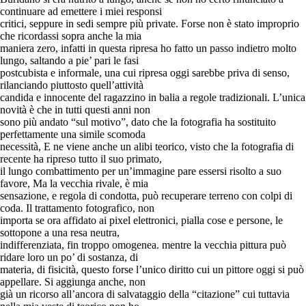
continuare ad emettere i miei responsi
critici, seppure in sedi sempre più private. Forse non è stato improprio
che ricordassi sopra anche la mia
maniera zero, infatti in questa ripresa ho fatto un passo indietro molto
lungo, saltando a pie’ pari le fasi
postcubista e informale, una cui ripresa oggi sarebbe priva di senso,
rilanciando piuttosto quell’attività
candida e innocente del ragazzino in balia a regole tradizionali. L’unica
novità è che in tutti questi anni non
sono più andato “sul motivo”, dato che la fotografia ha sostituito
perfettamente una simile scomoda
necessità, E ne viene anche un alibi teorico, visto che la fotografia di
recente ha ripreso tutto il suo primato,
il lungo combattimento per un’immagine pare essersi risolto a suo
favore, Ma la vecchia rivale, è mia
sensazione, e regola di condotta, può recuperare terreno con colpi di
coda. Il trattamento fotografico, non
importa se ora affidato ai pixel elettronici, pialla cose e persone, le
sottopone a una resa neutra,
indifferenziata, fin troppo omogenea. mentre la vecchia pittura può
ridare loro un po’ di sostanza, di
materia, di fisicità, questo forse l’unico diritto cui un pittore oggi si può
appellare. Si aggiunga anche, non
già un ricorso all’ancora di salvataggio della “citazione” cui tuttavia