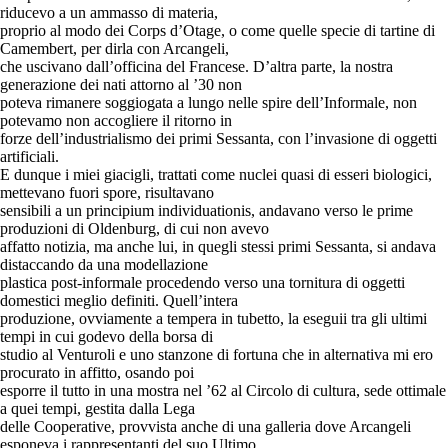
riducevo a un ammasso di materia,
proprio al modo dei Corps d’Otage, o come quelle specie di tartine di
Camembert, per dirla con Arcangeli,
che uscivano dall’officina del Francese. D’altra parte, la nostra
generazione dei nati attorno al ’30 non
poteva rimanere soggiogata a lungo nelle spire dell’Informale, non
potevamo non accogliere il ritorno in
forze dell’industrialismo dei primi Sessanta, con l’invasione di oggetti
artificiali.
E dunque i miei giacigli, trattati come nuclei quasi di esseri biologici,
mettevano fuori spore, risultavano
sensibili a un principium individuationis, andavano verso le prime
produzioni di Oldenburg, di cui non avevo
affatto notizia, ma anche lui, in quegli stessi primi Sessanta, si andava
distaccando da una modellazione
plastica post-informale procedendo verso una tornitura di oggetti
domestici meglio definiti. Quell’intera
produzione, ovviamente a tempera in tubetto, la eseguii tra gli ultimi
tempi in cui godevo della borsa di
studio al Venturoli e uno stanzone di fortuna che in alternativa mi ero
procurato in affitto, osando poi
esporre il tutto in una mostra nel ’62 al Circolo di cultura, sede ottimale
a quei tempi, gestita dalla Lega
delle Cooperative, provvista anche di una galleria dove Arcangeli
esponeva i rappresentanti del suo Ultimo