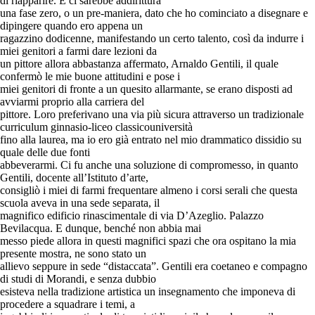
di riapparire. E ci sarebbe addirittura
una fase zero, o un pre-maniera, dato che ho cominciato a disegnare e
dipingere quando ero appena un
ragazzino dodicenne, manifestando un certo talento, così da indurre i
miei genitori a farmi dare lezioni da
un pittore allora abbastanza affermato, Arnaldo Gentili, il quale
confermò le mie buone attitudini e pose i
miei genitori di fronte a un quesito allarmante, se erano disposti ad
avviarmi proprio alla carriera del
pittore. Loro preferivano una via più sicura attraverso un tradizionale
curriculum ginnasio-liceo classicouniversità
fino alla laurea, ma io ero già entrato nel mio drammatico dissidio su
quale delle due fonti
abbeverarmi. Ci fu anche una soluzione di compromesso, in quanto
Gentili, docente all’Istituto d’arte,
consigliò i miei di farmi frequentare almeno i corsi serali che questa
scuola aveva in una sede separata, il
magnifico edificio rinascimentale di via D’Azeglio. Palazzo
Bevilacqua. E dunque, benché non abbia mai
messo piede allora in questi magnifici spazi che ora ospitano la mia
presente mostra, ne sono stato un
allievo seppure in sede “distaccata”. Gentili era coetaneo e compagno
di studi di Morandi, e senza dubbio
esisteva nella tradizione artistica un insegnamento che imponeva di
procedere a squadrare i temi, a