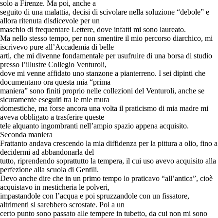
solo a Firenze. Ma poi, anche a
seguito di una malattia, decisi di scivolare nella soluzione “debole” e
allora ritenuta disdicevole per un
maschio di frequentare Lettere, dove infatti mi sono laureato.
Ma nello stesso tempo, per non smentire il mio percorso diarchico, mi
iscrivevo pure all’Accademia di belle
arti, che mi divenne fondamentale per usufruire di una borsa di studio
presso l’illustre Collegio Venturoli,
dove mi venne affidato uno stanzone a pianterreno. I sei dipinti che
documentano ora questa mia “prima
maniera” sono finiti proprio nelle collezioni del Venturoli, anche se
sicuramente eseguiti tra le mie mura
domestiche, ma forse ancora una volta il praticismo di mia madre mi
aveva obbligato a trasferire queste
tele alquanto ingombranti nell’ampio spazio appena acquisito.
Seconda maniera
Frattanto andava crescendo la mia diffidenza per la pittura a olio, fino a
decidermi ad abbandonarla del
tutto, riprendendo soprattutto la tempera, il cui uso avevo acquisito alla
perfezione alla scuola di Gentili.
Devo anche dire che in un primo tempo lo praticavo “all’antica”, cioè
acquistavo in mesticheria le polveri,
impastandole con l’acqua e poi spruzzandole con un fissatore,
altrimenti si sarebbero scrostate. Poi a un
certo punto sono passato alle tempere in tubetto, da cui non mi sono