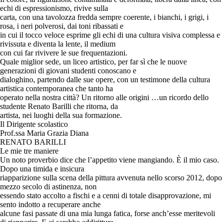
echi di espressionismo, rivive sulla
carta, con una tavolozza fredda sempre coerente, i bianchi, i grigi, i
rosa, i neri polverosi, dai toni ribassati e
in cui il tocco veloce esprime gli echi di una cultura visiva complessa e
rivissuta e diventa la lente, il medium
con cui far rivivere le sue frequentazioni.
Quale miglior sede, un liceo artistico, per far sì che le nuove
generazioni di giovani studenti conoscano e
dialoghino, partendo dalle sue opere, con un testimone della cultura
artistica contemporanea che tanto ha
operato nella nostra città? Un ritorno alle origini …un ricordo dello
studente Renato Barilli che ritorna, da
artista, nei luoghi della sua formazione.
Il Dirigente scolastico
Prof.ssa Maria Grazia Diana
RENATO BARILLI
Le mie tre maniere
Un noto proverbio dice che l’appetito viene mangiando. È il mio caso.
Dopo una timida e insicura
riapparizione sulla scena della pittura avvenuta nello scorso 2012, dopo
mezzo secolo di astinenza, non
essendo stato accolto a fischi e a cenni di totale disapprovazione, mi
sento indotto a recuperare anche
alcune fasi passate di una mia lunga fatica, forse anch’esse meritevoli