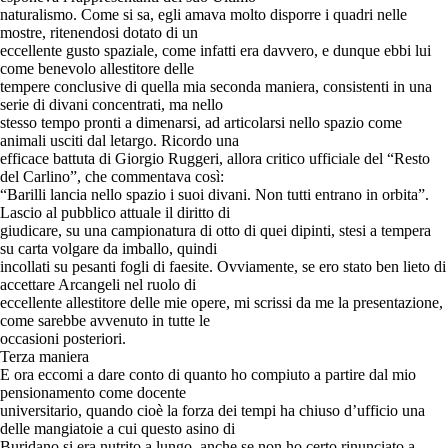
naturalismo. Come si sa, egli amava molto disporre i quadri nelle
mostre, ritenendosi dotato di un
eccellente gusto spaziale, come infatti era davvero, e dunque ebbi lui
come benevolo allestitore delle
tempere conclusive di quella mia seconda maniera, consistenti in una
serie di divani concentrati, ma nello
stesso tempo pronti a dimenarsi, ad articolarsi nello spazio come
animali usciti dal letargo. Ricordo una
efficace battuta di Giorgio Ruggeri, allora critico ufficiale del “Resto
del Carlino”, che commentava così:
“Barilli lancia nello spazio i suoi divani. Non tutti entrano in orbita”.
Lascio al pubblico attuale il diritto di
giudicare, su una campionatura di otto di quei dipinti, stesi a tempera
su carta volgare da imballo, quindi
incollati su pesanti fogli di faesite. Ovviamente, se ero stato ben lieto di
accettare Arcangeli nel ruolo di
eccellente allestitore delle mie opere, mi scrissi da me la presentazione,
come sarebbe avvenuto in tutte le
occasioni posteriori.
Terza maniera
E ora eccomi a dare conto di quanto ho compiuto a partire dal mio
pensionamento come docente
universitario, quando cioè la forza dei tempi ha chiuso d’ufficio una
delle mangiatoie a cui questo asino di
Buridano si era nutrito a lungo, anche se non ho certo rinunciato a