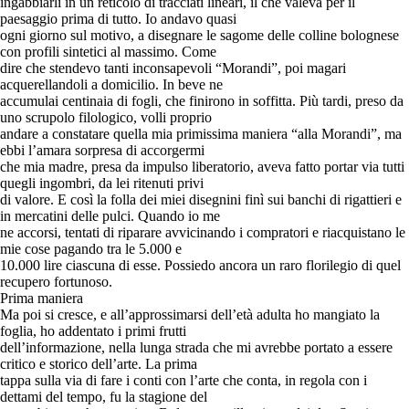
ingabbiarli in un reticolo di tracciati lineari, il che valeva per il
paesaggio prima di tutto. Io andavo quasi
ogni giorno sul motivo, a disegnare le sagome delle colline bolognese
con profili sintetici al massimo. Come
dire che stendevo tanti inconsapevoli “Morandi”, poi magari
acquerellandoli a domicilio. In beve ne
accumulai centinaia di fogli, che finirono in soffitta. Più tardi, preso da
uno scrupolo filologico, volli proprio
andare a constatare quella mia primissima maniera “alla Morandi”, ma
ebbi l’amara sorpresa di accorgermi
che mia madre, presa da impulso liberatorio, aveva fatto portar via tutti
quegli ingombri, da lei ritenuti privi
di valore. E così la folla dei miei disegnini finì sui banchi di rigattieri e
in mercatini delle pulci. Quando io me
ne accorsi, tentati di riparare avvicinando i compratori e riacquistano le
mie cose pagando tra le 5.000 e
10.000 lire ciascuna di esse. Possiedo ancora un raro florilegio di quel
recupero fortunoso.
Prima maniera
Ma poi si cresce, e all’approssimarsi dell’età adulta ho mangiato la
foglia, ho addentato i primi frutti
dell’informazione, nella lunga strada che mi avrebbe portato a essere
critico e storico dell’arte. La prima
tappa sulla via di fare i conti con l’arte che conta, in regola con i
dettami del tempo, fu la stagione del