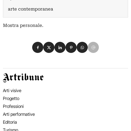
arte contemporanea
Mostra personale.
Condividi su Facebook
Condividi su X
Condividi su LinkedIn
Condividi su Pinterest
Condividi su WhatsApp
Condividi su Email
Artribune
Arti visive
Progetto
Professioni
Arti performative
Editoria
Turismo