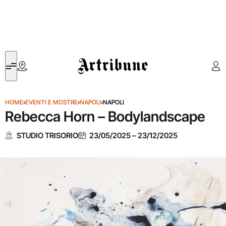
Artribune
HOME
›
EVENTI E MOSTRE
›
NAPOLI
›
NAPOLI
Rebecca Horn – Bodylandscape
STUDIO TRISORIO
23/05/2025
–
23/12/2025