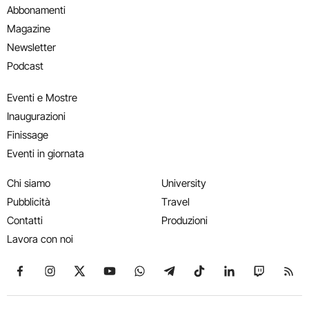
Abbonamenti
Magazine
Newsletter
Podcast
Eventi e Mostre
Inaugurazioni
Finissage
Eventi in giornata
Chi siamo
University
Pubblicità
Travel
Contatti
Produzioni
Lavora con noi
Seguici su Facebook
Seguici su Instagram
Seguici su X
Seguici su YouTube
Seguici su WhatsApp
Seguici su Telegram
Seguici su TikTok
Seguici su Link
Seguici su
Segui