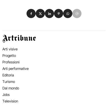
Condividi su Facebook
Condividi su X
Condividi su LinkedIn
Condividi su Pinterest
Condividi su WhatsApp
Condividi su Email
Artribune
Arti visive
Progetto
Professioni
Arti performative
Editoria
Turismo
Dal mondo
Jobs
Television