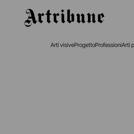
Artribune
Arti visive
Progetto
Professioni
Arti 