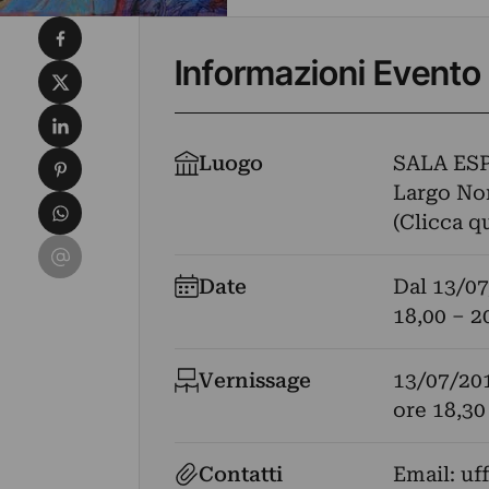
Condividi su Facebook
Informazioni Evento
Condividi su X
Condividi su LinkedIn
Condividi su Pinterest
Luogo
SALA ES
Largo Nonn
Condividi su WhatsApp
(Clicca q
Condividi su Email
Date
Dal
13/07
18,00 – 2
Vernissage
13/07/20
ore 18,30
Contatti
Email:
uf