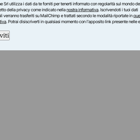
e Srl utilizza i dati da te forniti per tenerti informato con regolarità sul mondo del
petto della privacy come indicato nella
nostra informativa
. Iscrivendoti i tuoi dati
i verranno trasferiti su MailChimp e trattati secondo le modalità riportate in
que
tiva
. Potrai disiscriverti in qualsiasi momento con l'apposito link presente nelle 
viti