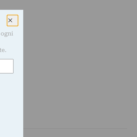
l
 ogni
e
te.
a