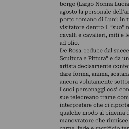
borgo (Largo Nonna Lucia,
agosto la personale dell’a
porto romano di Luni: in t
visitatore dentro il “suo” 
cavalli e cavalieri, miti e 
ad olio.
De Rosa, reduce dal succes
Scultura e Pittura” e da un
artista decisamente cont
dare forma, anima, sostanza
ancora volutamente sottome
I suoi personaggi così co
sue telecreano trame com
interpretare che ci riport
qualche modo al cinema di
manovratore che riunisce, 
carne, fede e sacrificio te