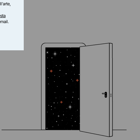
l'arte,
sta
email.