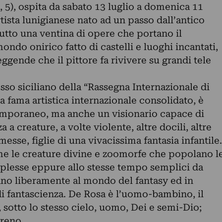
 5), ospita da sabato 13 luglio a domenica 11
rtista lunigianese nato ad un passo dall’antico
utto una ventina di opere che portano il
mondo onirico fatto di castelli e luoghi incantati,
leggende che il pittore fa rivivere su grandi tele
so siciliano della “Rassegna Internazionale di
a fama artistica internazionale consolidato, è
emporaneo, ma anche un visionario capace di
 a creature, a volte violente, altre docili, altre
sse, figlie di una vivacissima fantasia infantile.
me le creature divine e zoomorfe che popolano l
plesse eppure allo stesse tempo semplici da
ano liberamente al mondo del fantasy ed in
 fantascienza. De Rosa è l’uomo-bambino, il
sotto lo stesso cielo, uomo, Dei e semi-Dio;
rreno.