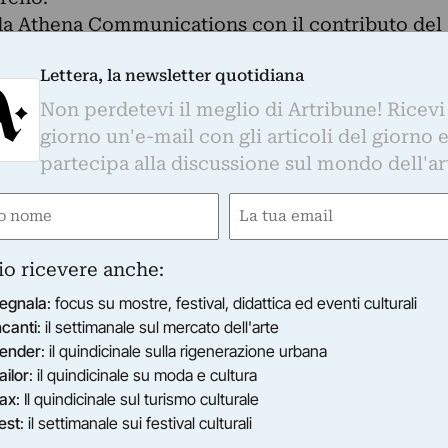
da Athena Communications con il contributo del
ducci, Regione Toscana e Fondazione Banca de
Lettera, la newsletter quotidiana
da del progetto ArtItaly (Art Director
tra di De Rosa rientra tra le iniziative della
Non perdetevi il meglio di Artribune! Ricevi
al Bolgheri Melody (per saperne di più vai su
giorno un'e-mail con gli articoli del giorno 
.it). L’ingresso alla mostra è libero. Vernissage
partecipa alla discussione sul mondo dell'ar
io alle ore 18,30 alla presenza dell’artista, del
e
Email
miliano Simoni, del Presidente di Bolgheri
gatorio)
(Obbligatorio)
i, del Sindaco di Castagnato Carducci, Fabio
Cultura del Comune di Castagneto Carducci, Marik
io ricevere anche:
egnala
: focus su mostre, festival, didattica ed eventi culturali
ncanti
: il settimanale sul mercato dell'arte
ender
: il quindicinale sulla rigenerazione urbana
ailor
: il quindicinale su moda e cultura
ax
: Il quindicinale sul turismo culturale
est
: il settimanale sui festival culturali