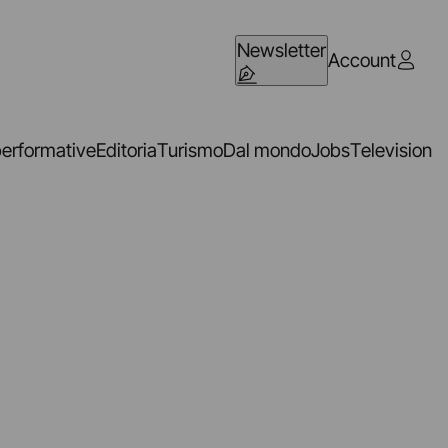
Newsletter
Account
performative
Editoria
Turismo
Dal mondo
Jobs
Television