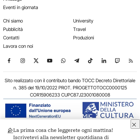
Eventi in giornata
Chi siamo
University
Pubblicità
Travel
Contatti
Produzioni
Lavora con noi
Seguici su Facebook
Seguici su Instagram
Seguici su X
Seguici su YouTube
Seguici su WhatsApp
Seguici su Telegram
Seguici su TikTok
Seguici su Link
Seguici su
Segui
Sito realizzato con il contributo bando TOCC Decreto Direttoriale
n. 385 del 19/10/2022 PROT. PROGETTOTOCC0000125
COR15906233 CUPC87J23001080008
La prima cosa che leggerete ogni mattina!
© 2011-2026 ARTRIBUNE srl – Corso Vittorio Emanuele II, 287 –
Iscrivetevi alla newsletter quotidiana di
00186 Roma - P.I. 11381581005