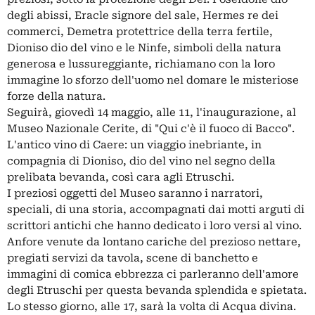
degli abissi, Eracle signore del sale, Hermes re dei
commerci, Demetra protettrice della terra fertile,
Dioniso dio del vino e le Ninfe, simboli della natura
generosa e lussureggiante, richiamano con la loro
immagine lo sforzo dell'uomo nel domare le misteriose
forze della natura.
Seguirà, giovedì 14 maggio, alle 11, l'inaugurazione, al
Museo Nazionale Cerite, di "Qui c'è il fuoco di Bacco".
L'antico vino di Caere: un viaggio inebriante, in
compagnia di Dioniso, dio del vino nel segno della
prelibata bevanda, così cara agli Etruschi.
I preziosi oggetti del Museo saranno i narratori,
speciali, di una storia, accompagnati dai motti arguti di
scrittori antichi che hanno dedicato i loro versi al vino.
Anfore venute da lontano cariche del prezioso nettare,
pregiati servizi da tavola, scene di banchetto e
immagini di comica ebbrezza ci parleranno dell'amore
degli Etruschi per questa bevanda splendida e spietata.
Lo stesso giorno, alle 17, sarà la volta di Acqua divina.