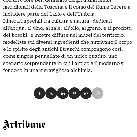
con un cuore ben delineato tra gli ultimi lembi
meridionali della Toscana e il corso del fiume Tevere a
includere parte del Lazio e dell'Umbria.
Itinerari speciali tra cultura e natura -dedicati
all'acqua, al vino, al sale, all'olio, al grano, e ai prodotti
dei boschi- e mostre diffuse nei musei del territorio,
modellate sui diversi ingredienti che nutrivano il corpo
e lo spirito degli antichi Etruschi compongono così,
come singole pennellate di un unico quadro, uno
scenario sorprendente in cui l'antico e il moderno si
fondono in una meravigliosa alchimia.
Condividi su Facebook
Condividi su X
Condividi su LinkedIn
Condividi su Pinterest
Condividi su WhatsApp
Condividi su Email
Artribune